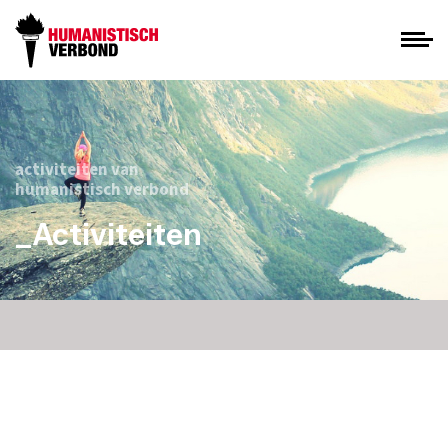
activiteiten van
humanistisch verbond
_Activiteiten