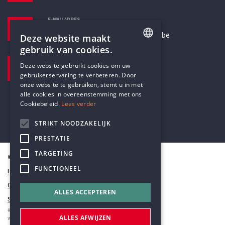
E-MAILADRES
secretariaat@humanistischverbond.be
Deze website maakt
gebruik van cookies.
BEZOEKADRES
ENGLISH
Deze website gebruikt cookies om uw
Pottenbrug 4
gebruikerservaring te verbeteren. Door
DUTCH
Antwerpen, 2000
onze website te gebruiken, stemt u in met
alle cookies in overeenstemming met ons
Cookiebeleid.
Lees verder
STRIKT NOODZAKELIJK
PRESTATIE
TARGETING
© Humanistisch Verbond 2026
FUNCTIONEEL
Privacy
Cookiestatement
ALLES ACCEPTEREN
Sitemap
#codedwithlove by
Codelines
ALLES AFWIJZEN
webapplicaties
,
mobiele apps
&
maatwerk websites