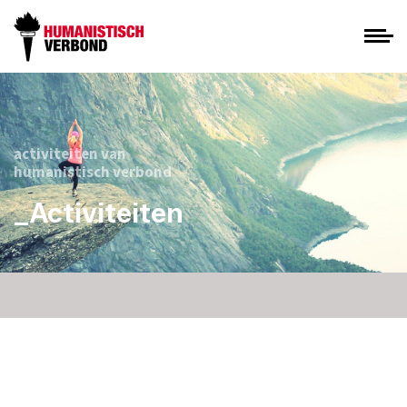
activiteiten van
humanistisch verbond
_Activiteiten