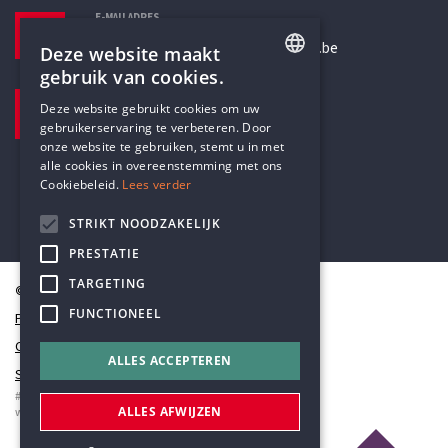
E-MAILADRES
secretariaat@humanistischverbond.be
Deze website maakt
gebruik van cookies.
BEZOEKADRES
ENGLISH
Deze website gebruikt cookies om uw
Pottenbrug 4
gebruikerservaring te verbeteren. Door
DUTCH
Antwerpen, 2000
onze website te gebruiken, stemt u in met
alle cookies in overeenstemming met ons
Cookiebeleid.
Lees verder
STRIKT NOODZAKELIJK
PRESTATIE
TARGETING
© Humanistisch Verbond 2026
FUNCTIONEEL
Privacy
Cookiestatement
ALLES ACCEPTEREN
Sitemap
#codedwithlove by
Codelines
ALLES AFWIJZEN
webapplicaties
,
mobiele apps
&
maatwerk websites