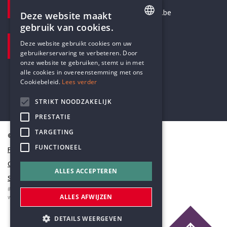
secretariaat@humanistischverbond.be
Deze website maakt
gebruik van cookies.
BEZOEKADRES
ENGLISH
Deze website gebruikt cookies om uw
Pottenbrug 4
gebruikerservaring te verbeteren. Door
DUTCH
Antwerpen, 2000
onze website te gebruiken, stemt u in met
alle cookies in overeenstemming met ons
Cookiebeleid.
Lees verder
STRIKT NOODZAKELIJK
PRESTATIE
TARGETING
© Humanistisch Verbond 2026
FUNCTIONEEL
Privacy
Cookiestatement
ALLES ACCEPTEREN
Sitemap
#codedwithlove by
Codelines
ALLES AFWIJZEN
webapplicaties
,
mobiele apps
&
maatwerk websites
DETAILS WEERGEVEN