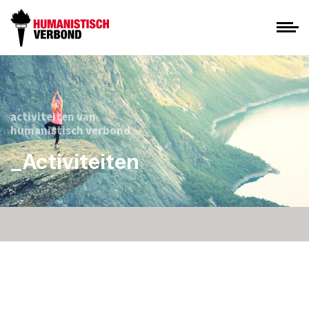
activiteiten van
humanistisch verbond
_Activiteiten