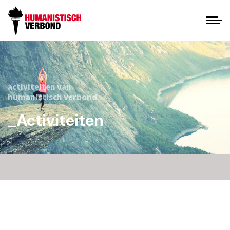
activiteiten van
humanistisch verbond
_Activiteiten