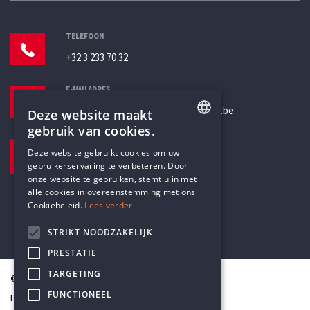
TELEFOON
+32 3 233 70 32
E-MAILADRES
secretariaat@humanistischverbond.be
Deze website maakt
gebruik van cookies.
BEZOEKADRES
ENGLISH
Deze website gebruikt cookies om uw
Pottenbrug 4
gebruikerservaring te verbeteren. Door
DUTCH
Antwerpen, 2000
onze website te gebruiken, stemt u in met
alle cookies in overeenstemming met ons
Cookiebeleid.
Lees verder
STRIKT NOODZAKELIJK
PRESTATIE
TARGETING
© Humanistisch Verbond 2026
FUNCTIONEEL
Privacy