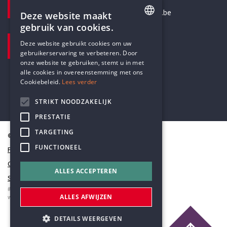
secretariaat@humanistischverbond.be
Deze website maakt
gebruik van cookies.
BEZOEKADRES
ENGLISH
Deze website gebruikt cookies om uw
Pottenbrug 4
gebruikerservaring te verbeteren. Door
DUTCH
Antwerpen, 2000
onze website te gebruiken, stemt u in met
alle cookies in overeenstemming met ons
Cookiebeleid.
Lees verder
STRIKT NOODZAKELIJK
PRESTATIE
TARGETING
© Humanistisch Verbond 2026
FUNCTIONEEL
Privacy
Cookiestatement
ALLES ACCEPTEREN
Sitemap
#codedwithlove by
Codelines
ALLES AFWIJZEN
webapplicaties
,
mobiele apps
&
maatwerk websites
DETAILS WEERGEVEN