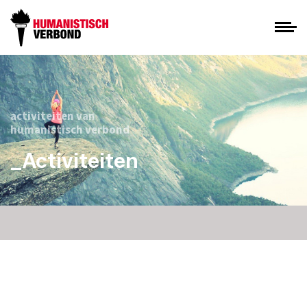
activiteiten van
humanistisch verbond
_Activiteiten