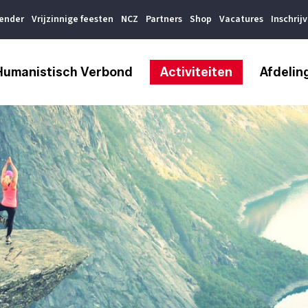
lender
Vrijzinnige feesten
NCZ
Partners
Shop
Vacatures
Inschrij
Humanistisch Verbond
Activiteiten
Afdelin