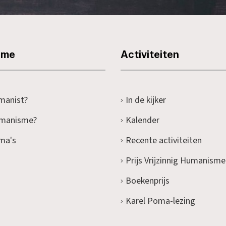
sme
Activiteiten
manist?
In de kijker
umanisme?
Kalender
ma's
Recente activiteiten
Prijs Vrijzinnig Humanisme
Boekenprijs
Karel Poma-lezing