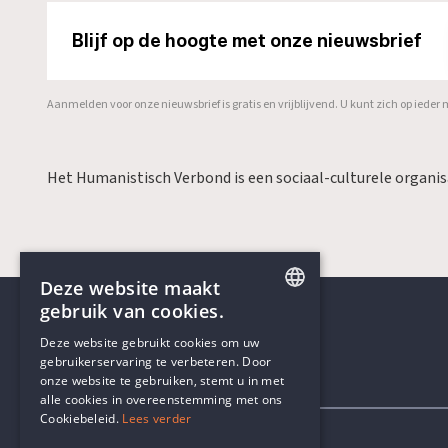
Blijf op de hoogte met onze nieuwsbrief
Aanmelden voor onze nieuwsbrief is gratis en vrijblijvend. U kunt zich op ied
Het Humanistisch Verbond is een sociaal-culturele organi
Deze website maakt
gebruik van cookies.
ENGLISH
Deze website gebruikt cookies om uw
gebruikerservaring te verbeteren. Door
DUTCH
onze website te gebruiken, stemt u in met
Contactgegevens
alle cookies in overeenstemming met ons
Cookiebeleid.
Lees verder