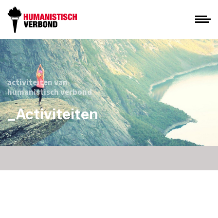
activiteiten van
humanistisch verbond
_Activiteiten