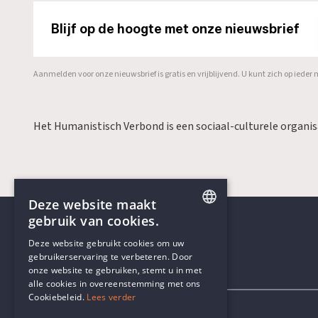
Blijf op de hoogte met onze nieuwsbrief
Aanmelden voor onze nieuwsbrief is gratis en vrijblijvend. U kunt zich op ied
Het Humanistisch Verbond is een sociaal-culturele organi
Deze website maakt
gebruik van cookies.
ENGLISH
Deze website gebruikt cookies om uw
gebruikerservaring te verbeteren. Door
DUTCH
onze website te gebruiken, stemt u in met
Contactgegevens
alle cookies in overeenstemming met ons
Cookiebeleid.
Lees verder