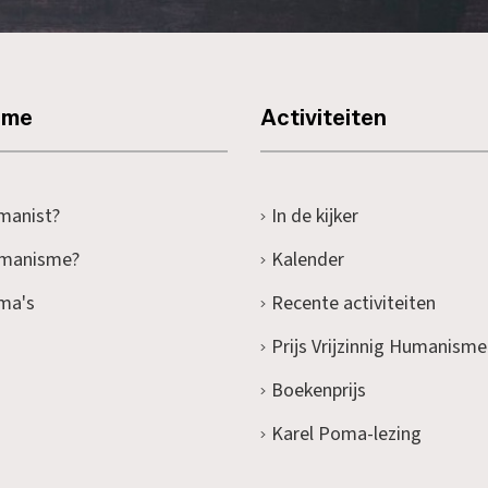
sme
Activiteiten
manist?
In de kijker
umanisme?
Kalender
ma's
Recente activiteiten
Prijs Vrijzinnig Humanisme
Boekenprijs
Karel Poma-lezing