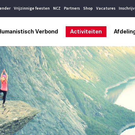
lender
Vrijzinnige feesten
NCZ
Partners
Shop
Vacatures
Inschrij
Humanistisch Verbond
Activiteiten
Afdelin