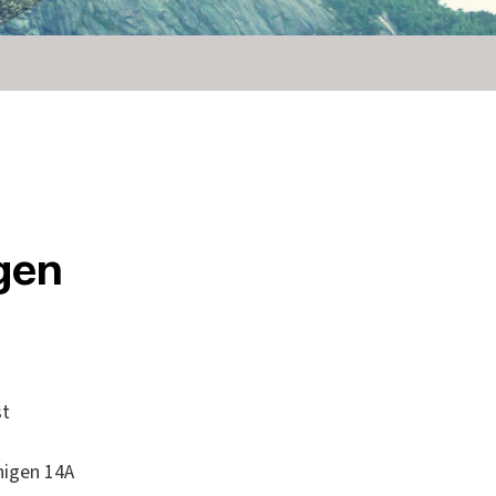
gen
st
nigen 14A