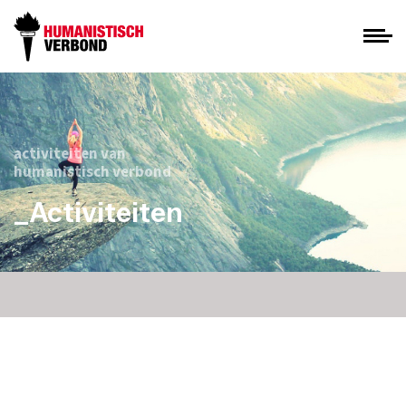
activiteiten van
humanistisch verbond
_Activiteiten