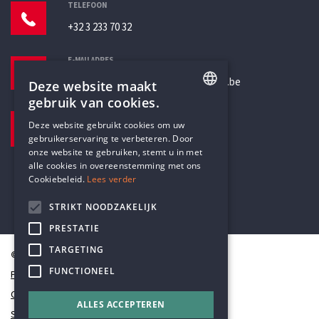
TELEFOON
+32 3 233 70 32
E-MAILADRES
secretariaat@humanistischverbond.be
Deze website maakt
gebruik van cookies.
BEZOEKADRES
ENGLISH
Deze website gebruikt cookies om uw
Pottenbrug 4
gebruikerservaring te verbeteren. Door
DUTCH
Antwerpen, 2000
onze website te gebruiken, stemt u in met
alle cookies in overeenstemming met ons
Cookiebeleid.
Lees verder
STRIKT NOODZAKELIJK
PRESTATIE
TARGETING
© Humanistisch Verbond 2026
FUNCTIONEEL
Privacy
Cookiestatement
ALLES ACCEPTEREN
Sitemap