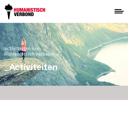
activiteiten van
humanistisch verbond
_Activiteiten