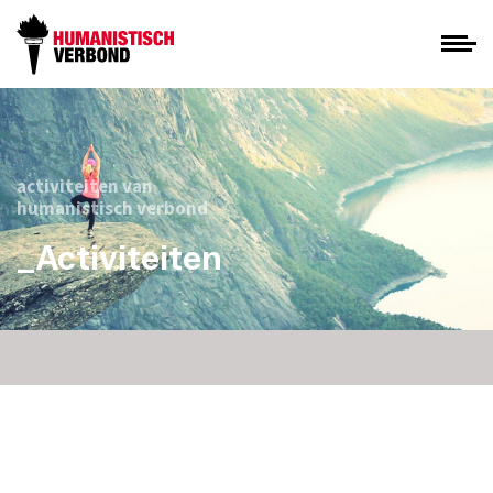
activiteiten van
humanistisch verbond
_Activiteiten