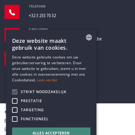
TELEFOON
+32 3 233 70 32
E-MAILADRES
secretariaat@humanistischverbond.be
Deze website maakt
gebruik van cookies.
BEZOEKADRES
ENGLISH
Deze website gebruikt cookies om uw
Pottenbrug 4
gebruikerservaring te verbeteren. Door
DUTCH
Antwerpen, 2000
onze website te gebruiken, stemt u in met
alle cookies in overeenstemming met ons
Cookiebeleid.
Lees verder
STRIKT NOODZAKELIJK
PRESTATIE
TARGETING
© Humanistisch Verbond 2026
FUNCTIONEEL
Privacy
Cookiestatement
ALLES ACCEPTEREN