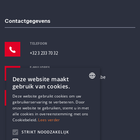
Contactgegevens
TELEFOON
+32 3 233 70 32
E-MAILADRES
secretariaat@humanistischverbond.be
Deze website maakt
gebruik van cookies.
BEZOEKADRES
ENGLISH
Deze website gebruikt cookies om uw
Pottenbrug 4
gebruikerservaring te verbeteren. Door
DUTCH
Antwerpen, 2000
onze website te gebruiken, stemt u in met
alle cookies in overeenstemming met ons
Cookiebeleid.
Lees verder
STRIKT NOODZAKELIJK