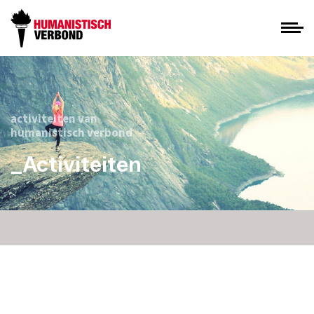
activiteiten van
humanistisch verbond
_Activiteiten