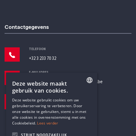
Contactgegevens
TELEFOON
+32 3 233 70 32
E-MAILADRES
secretariaat@humanistischverbond.be
Deze website maakt
gebruik van cookies.
BEZOEKADRES
ENGLISH
Deze website gebruikt cookies om uw
Pottenbrug 4
gebruikerservaring te verbeteren. Door
DUTCH
Antwerpen, 2000
onze website te gebruiken, stemt u in met
alle cookies in overeenstemming met ons
Cookiebeleid.
Lees verder
STRIKT NOODZAKELIJK