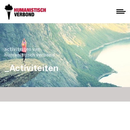
activiteiten van
humanistisch verbond
_Activiteiten