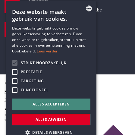
E-MAILADRES
secretariaat@humanistischverbond.be
Deze website maakt
gebruik van cookies.
BEZOEKADRES
ENGLISH
Deze website gebruikt cookies om uw
Pottenbrug 4
gebruikerservaring te verbeteren. Door
DUTCH
Antwerpen, 2000
onze website te gebruiken, stemt u in met
alle cookies in overeenstemming met ons
Cookiebeleid.
Lees verder
STRIKT NOODZAKELIJK
PRESTATIE
TARGETING
© Humanistisch Verbond 2026
FUNCTIONEEL
Privacy
Cookiestatement
ALLES ACCEPTEREN
Sitemap
#codedwithlove by
Codelines
ALLES AFWIJZEN
webapplicaties
,
mobiele apps
&
maatwerk websites
DETAILS WEERGEVEN