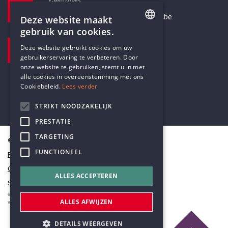
E-MAILADRES
secretariaat@humanistischverbond.be
Deze website maakt
gebruik van cookies.
BEZOEKADRES
ENGLISH
Deze website gebruikt cookies om uw
Pottenbrug 4
gebruikerservaring te verbeteren. Door
DUTCH
Antwerpen, 2000
onze website te gebruiken, stemt u in met
alle cookies in overeenstemming met ons
Cookiebeleid.
Lees verder
STRIKT NOODZAKELIJK
PRESTATIE
TARGETING
© Humanistisch Verbond 2026
FUNCTIONEEL
Privacy
Cookiestatement
ALLES ACCEPTEREN
Sitemap
#codedwithlove by
Codelines
ALLES AFWIJZEN
webapplicaties
,
mobiele apps
&
maatwerk websites
DETAILS WEERGEVEN