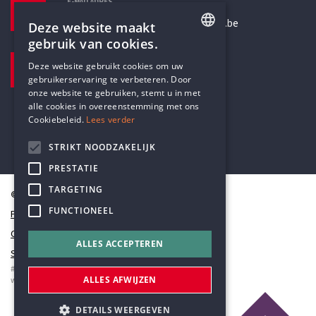
E-MAILADRES
secretariaat@humanistischverbond.be
Deze website maakt
gebruik van cookies.
BEZOEKADRES
ENGLISH
Deze website gebruikt cookies om uw
Pottenbrug 4
gebruikerservaring te verbeteren. Door
DUTCH
Antwerpen, 2000
onze website te gebruiken, stemt u in met
alle cookies in overeenstemming met ons
Cookiebeleid.
Lees verder
STRIKT NOODZAKELIJK
PRESTATIE
TARGETING
© Humanistisch Verbond 2026
FUNCTIONEEL
Privacy
Cookiestatement
ALLES ACCEPTEREN
Sitemap
#codedwithlove by
Codelines
ALLES AFWIJZEN
webapplicaties
,
mobiele apps
&
maatwerk websites
DETAILS WEERGEVEN