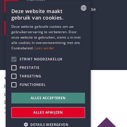
E-MAILADRES
secretariaat@humanistischverbond.be
Deze website maakt
gebruik van cookies.
BEZOEKADRES
ENGLISH
Deze website gebruikt cookies om uw
Pottenbrug 4
gebruikerservaring te verbeteren. Door
DUTCH
Antwerpen, 2000
onze website te gebruiken, stemt u in met
alle cookies in overeenstemming met ons
Cookiebeleid.
Lees verder
STRIKT NOODZAKELIJK
PRESTATIE
TARGETING
© Humanistisch Verbond 2026
FUNCTIONEEL
Privacy
Cookiestatement
ALLES ACCEPTEREN
Sitemap
#codedwithlove by
Codelines
ALLES AFWIJZEN
webapplicaties
,
mobiele apps
&
maatwerk websites
DETAILS WEERGEVEN