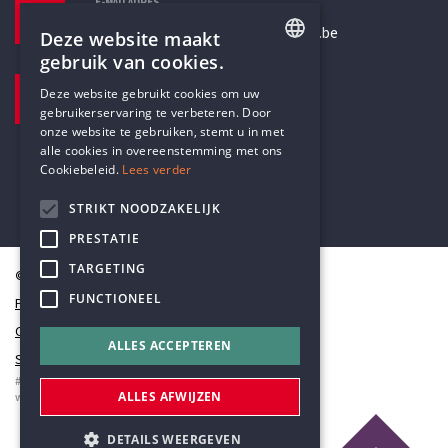
E-MAILADRES
secretariaat@humanistischverbond.be
Deze website maakt
gebruik van cookies.
BEZOEKADRES
ENGLISH
Deze website gebruikt cookies om uw
Pottenbrug 4
gebruikerservaring te verbeteren. Door
DUTCH
Antwerpen, 2000
onze website te gebruiken, stemt u in met
alle cookies in overeenstemming met ons
Cookiebeleid.
Lees verder
STRIKT NOODZAKELIJK
PRESTATIE
TARGETING
© Humanistisch Verbond 2026
FUNCTIONEEL
Privacy
Cookiestatement
ALLES ACCEPTEREN
Sitemap
#codedwithlove by
Codelines
ALLES AFWIJZEN
webapplicaties
,
mobiele apps
&
maatwerk websites
DETAILS WEERGEVEN