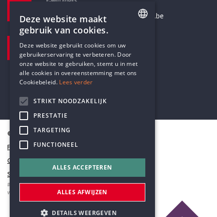
E-MAILADRES
secretariaat@humanistischverbond.be
Deze website maakt
gebruik van cookies.
BEZOEKADRES
ENGLISH
Deze website gebruikt cookies om uw
Pottenbrug 4
gebruikerservaring te verbeteren. Door
DUTCH
Antwerpen, 2000
onze website te gebruiken, stemt u in met
alle cookies in overeenstemming met ons
Cookiebeleid.
Lees verder
STRIKT NOODZAKELIJK
PRESTATIE
TARGETING
© Humanistisch Verbond 2026
FUNCTIONEEL
Privacy
Cookiestatement
ALLES ACCEPTEREN
Sitemap
#codedwithlove by
Codelines
ALLES AFWIJZEN
webapplicaties
,
mobiele apps
&
maatwerk websites
DETAILS WEERGEVEN