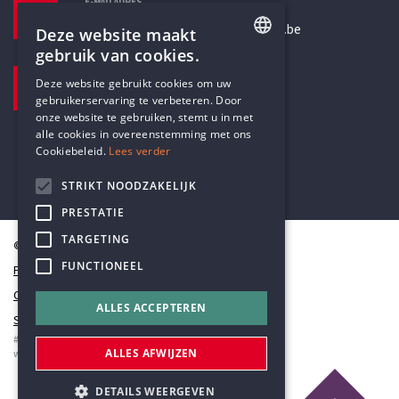
E-MAILADRES
secretariaat@humanistischverbond.be
Deze website maakt
gebruik van cookies.
BEZOEKADRES
ENGLISH
Deze website gebruikt cookies om uw
Pottenbrug 4
gebruikerservaring te verbeteren. Door
DUTCH
Antwerpen, 2000
onze website te gebruiken, stemt u in met
alle cookies in overeenstemming met ons
Cookiebeleid.
Lees verder
STRIKT NOODZAKELIJK
PRESTATIE
TARGETING
© Humanistisch Verbond 2026
FUNCTIONEEL
Privacy
Cookiestatement
ALLES ACCEPTEREN
Sitemap
#codedwithlove by
Codelines
ALLES AFWIJZEN
webapplicaties
,
mobiele apps
&
maatwerk websites
DETAILS WEERGEVEN