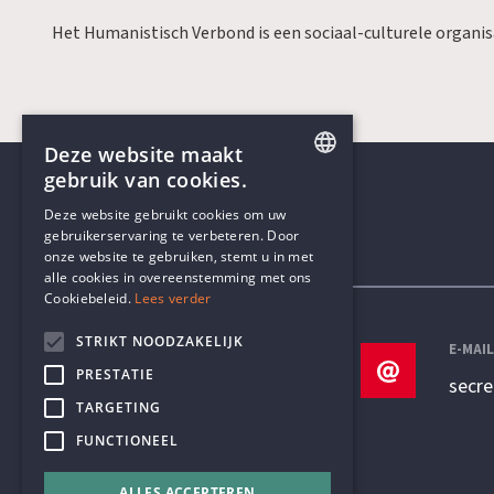
Het Humanistisch Verbond is een sociaal-culturele organi
Deze website maakt
gebruik van cookies.
ENGLISH
Deze website gebruikt cookies om uw
gebruikerservaring te verbeteren. Door
DUTCH
onze website te gebruiken, stemt u in met
Contactgegevens
alle cookies in overeenstemming met ons
Cookiebeleid.
Lees verder
STRIKT NOODZAKELIJK
TELEFOON
E-MAI
PRESTATIE
+32 3 233 70 32
secr
TARGETING
FUNCTIONEEL
ALLES ACCEPTEREN