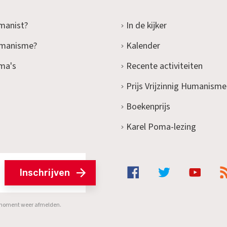
manist?
In de kijker
umanisme?
Kalender
ma's
Recente activiteiten
Prijs Vrijzinnig Humanisme
Boekenprijs
Karel Poma-lezing
Inschrijven
er moment weer afmelden.