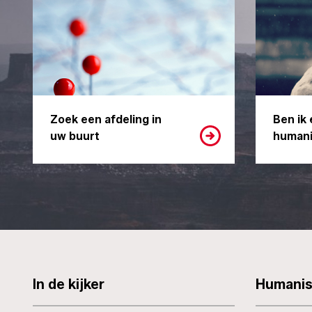
Zoek een afdeling in
Ben ik 
uw buurt
humani
In de kijker
Humani