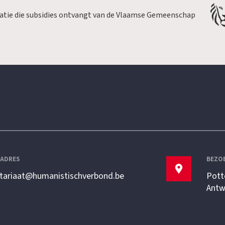
satie die subsidies ontvangt van de Vlaamse Gemeenschap
LADRES
BEZO
etariaat@humanistischverbond.be
Pott
Antw