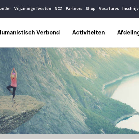
lender
Vrijzinnige feesten
NCZ
Partners
Shop
Vacatures
Inschrij
Humanistisch Verbond
Activiteiten
Afdelin