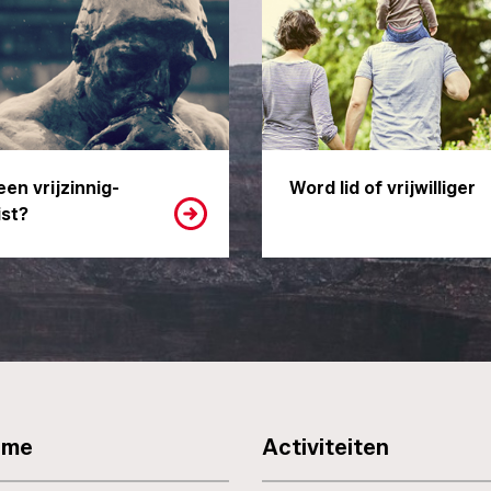
een vrijzinnig-
Word lid of vrijwilliger
st?
sme
Activiteiten