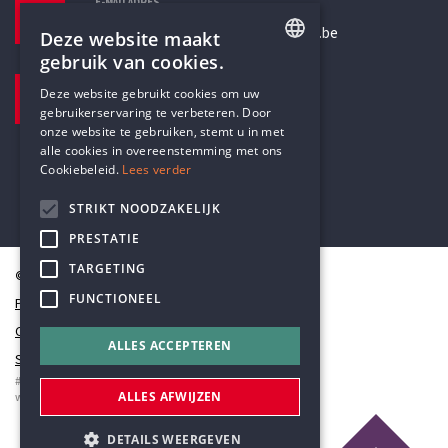
E-MAILADRES
secretariaat@humanistischverbond.be
Deze website maakt
gebruik van cookies.
BEZOEKADRES
ENGLISH
Deze website gebruikt cookies om uw
Pottenbrug 4
gebruikerservaring te verbeteren. Door
DUTCH
Antwerpen, 2000
onze website te gebruiken, stemt u in met
alle cookies in overeenstemming met ons
Cookiebeleid.
Lees verder
STRIKT NOODZAKELIJK
PRESTATIE
TARGETING
© Humanistisch Verbond 2026
FUNCTIONEEL
Privacy
Cookiestatement
ALLES ACCEPTEREN
Sitemap
#codedwithlove by
Codelines
ALLES AFWIJZEN
webapplicaties
,
mobiele apps
&
maatwerk websites
DETAILS WEERGEVEN