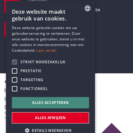
E-MAILADRES
secretariaat@humanistischverbond.be
Deze website maakt
gebruik van cookies.
BEZOEKADRES
ENGLISH
Deze website gebruikt cookies om uw
Pottenbrug 4
gebruikerservaring te verbeteren. Door
DUTCH
Antwerpen, 2000
onze website te gebruiken, stemt u in met
alle cookies in overeenstemming met ons
Cookiebeleid.
Lees verder
STRIKT NOODZAKELIJK
PRESTATIE
TARGETING
© Humanistisch Verbond 2026
FUNCTIONEEL
Privacy
Cookiestatement
ALLES ACCEPTEREN
Sitemap
#codedwithlove by
Codelines
ALLES AFWIJZEN
webapplicaties
,
mobiele apps
&
maatwerk websites
DETAILS WEERGEVEN