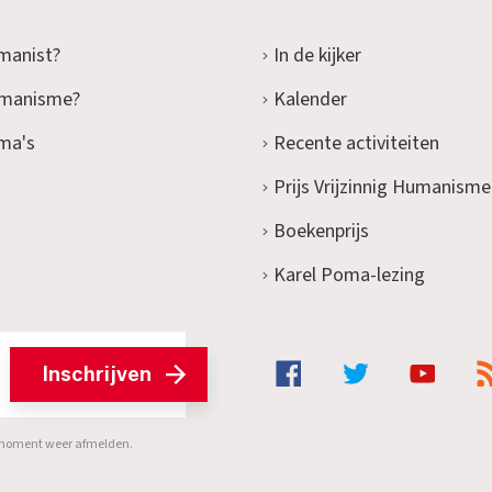
manist?
In de kijker
umanisme?
Kalender
ma's
Recente activiteiten
Prijs Vrijzinnig Humanisme
Boekenprijs
Karel Poma-lezing
Inschrijven
er moment weer afmelden.