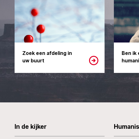
Zoek een afdeling in
Ben ik 
uw buurt
humani
In de kijker
Humani