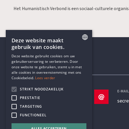
Het Humanistisch Verbond is een sociaal-culturele organi
Deze website maakt
gebruik van cookies.
ENGLISH
Deze website gebruikt cookies om uw
gebruikerservaring te verbeteren. Door
DUTCH
onze website te gebruiken, stemt u in met
Contactgegevens
alle cookies in overeenstemming met ons
Cookiebeleid.
Lees verder
STRIKT NOODZAKELIJK
TELEFOON
E-MAI
PRESTATIE
+32 3 233 70 32
secr
TARGETING
FUNCTIONEEL
ALLES ACCEPTEREN