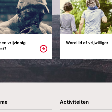
een vrijzinnig-
Word lid of vrijwilliger
st?
sme
Activiteiten