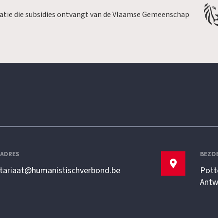
satie die subsidies ontvangt van de Vlaamse Gemeenschap
LADRES
BEZO
etariaat@humanistischverbond.be
Pott
Antw