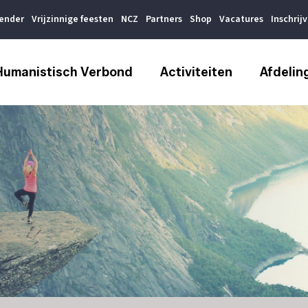
lender
Vrijzinnige feesten
NCZ
Partners
Shop
Vacatures
Inschrij
Humanistisch Verbond
Activiteiten
Afdelin