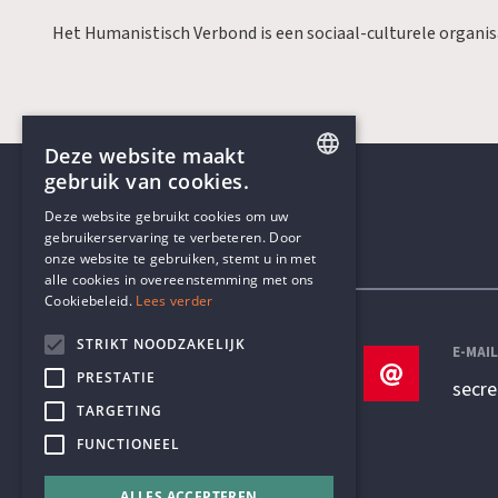
Het Humanistisch Verbond is een sociaal-culturele organi
Deze website maakt
gebruik van cookies.
ENGLISH
Deze website gebruikt cookies om uw
gebruikerservaring te verbeteren. Door
DUTCH
onze website te gebruiken, stemt u in met
Contactgegevens
alle cookies in overeenstemming met ons
Cookiebeleid.
Lees verder
STRIKT NOODZAKELIJK
TELEFOON
E-MAI
PRESTATIE
+32 3 233 70 32
secr
TARGETING
FUNCTIONEEL
ALLES ACCEPTEREN