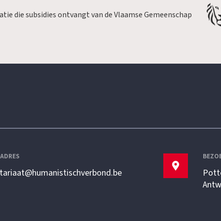
satie die subsidies ontvangt van de Vlaamse Gemeenschap
LADRES
BEZO
etariaat@humanistischverbond.be
Pott
Antw