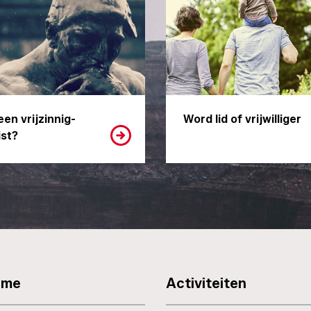
een vrijzinnig-
Word lid of vrijwilliger
st?
sme
Activiteiten