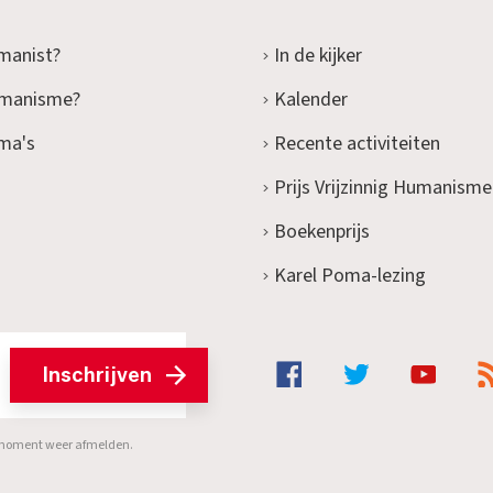
manist?
In de kijker
umanisme?
Kalender
ma's
Recente activiteiten
Prijs Vrijzinnig Humanisme
Boekenprijs
Karel Poma-lezing
Inschrijven
er moment weer afmelden.