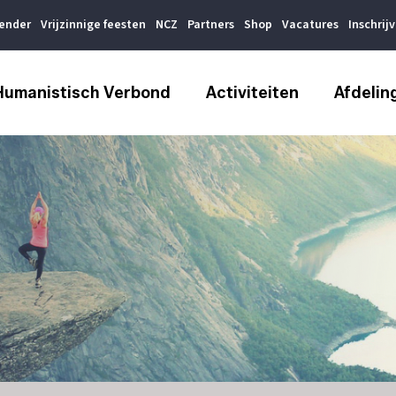
lender
Vrijzinnige feesten
NCZ
Partners
Shop
Vacatures
Inschrij
Humanistisch Verbond
Activiteiten
Afdelin