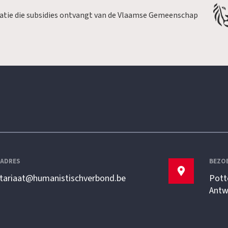
satie die subsidies ontvangt van de Vlaamse Gemeenschap
LADRES
BEZO
etariaat@humanistischverbond.be
Pott
Antw