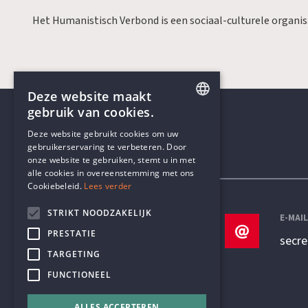
Het Humanistisch Verbond is een sociaal-culturele organi
Deze website maakt
gebruik van cookies.
ENGLISH
Deze website gebruikt cookies om uw
gebruikerservaring te verbeteren. Door
DUTCH
onze website te gebruiken, stemt u in met
Contactgegevens
alle cookies in overeenstemming met ons
Cookiebeleid.
Lees verder
STRIKT NOODZAKELIJK
TELEFOON
E-MAI
PRESTATIE
+32 3 233 70 32
secr
TARGETING
FUNCTIONEEL
ALLES ACCEPTEREN