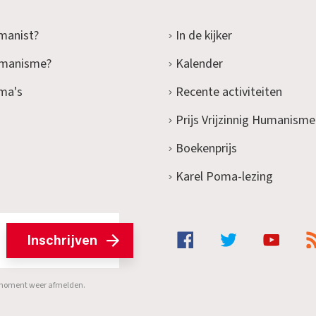
manist?
In de kijker
umanisme?
Kalender
ma's
Recente activiteiten
Prijs Vrijzinnig Humanisme
Boekenprijs
Karel Poma-lezing
Inschrijven
er moment weer afmelden.