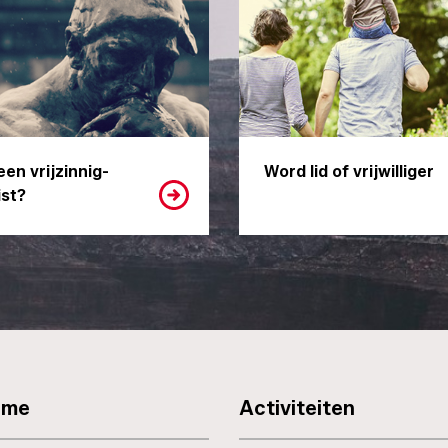
een vrijzinnig-
Word lid of vrijwilliger
st?
sme
Activiteiten