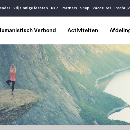
lender
Vrijzinnige feesten
NCZ
Partners
Shop
Vacatures
Inschrij
Humanistisch Verbond
Activiteiten
Afdelin