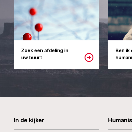
Zoek een afdeling in
Ben ik 
uw buurt
humani
In de kijker
Humani