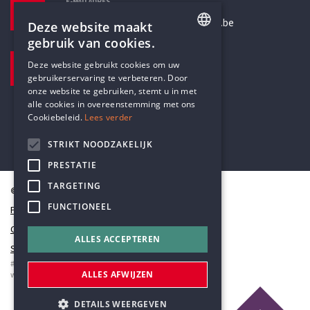
E-MAILADRES
secretariaat@humanistischverbond.be
Deze website maakt
gebruik van cookies.
BEZOEKADRES
ENGLISH
Deze website gebruikt cookies om uw
Pottenbrug 4
gebruikerservaring te verbeteren. Door
DUTCH
Antwerpen, 2000
onze website te gebruiken, stemt u in met
alle cookies in overeenstemming met ons
Cookiebeleid.
Lees verder
STRIKT NOODZAKELIJK
PRESTATIE
TARGETING
© Humanistisch Verbond 2026
FUNCTIONEEL
Privacy
Cookiestatement
ALLES ACCEPTEREN
Sitemap
#codedwithlove by
Codelines
ALLES AFWIJZEN
webapplicaties
,
mobiele apps
&
maatwerk websites
DETAILS WEERGEVEN