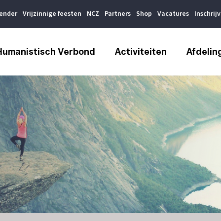
lender
Vrijzinnige feesten
NCZ
Partners
Shop
Vacatures
Inschrij
Humanistisch Verbond
Activiteiten
Afdelin