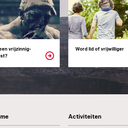
een vrijzinnig-
Word lid of vrijwilliger
st?
sme
Activiteiten