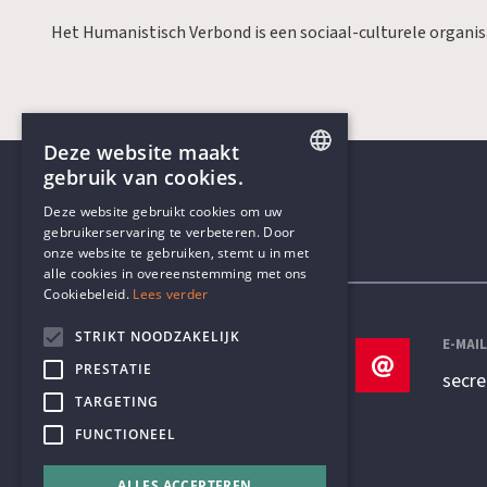
Het Humanistisch Verbond is een sociaal-culturele organi
Deze website maakt
gebruik van cookies.
ENGLISH
Deze website gebruikt cookies om uw
gebruikerservaring te verbeteren. Door
DUTCH
onze website te gebruiken, stemt u in met
Contactgegevens
alle cookies in overeenstemming met ons
Cookiebeleid.
Lees verder
STRIKT NOODZAKELIJK
TELEFOON
E-MAI
PRESTATIE
+32 3 233 70 32
secr
TARGETING
FUNCTIONEEL
ALLES ACCEPTEREN