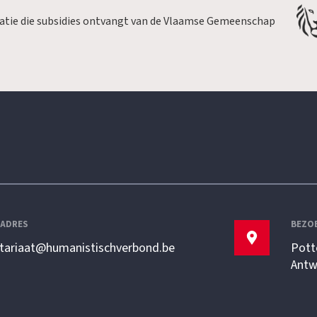
satie die subsidies ontvangt van de Vlaamse Gemeenschap
LADRES
BEZO
etariaat@humanistischverbond.be
Pott
Antw