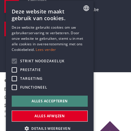
E-MAILADRES
secretariaat@humanistischverbond.be
Deze website maakt
gebruik van cookies.
BEZOEKADRES
ENGLISH
Deze website gebruikt cookies om uw
Pottenbrug 4
gebruikerservaring te verbeteren. Door
DUTCH
Antwerpen, 2000
onze website te gebruiken, stemt u in met
alle cookies in overeenstemming met ons
Cookiebeleid.
Lees verder
STRIKT NOODZAKELIJK
PRESTATIE
TARGETING
© Humanistisch Verbond 2026
FUNCTIONEEL
Privacy
Cookiestatement
ALLES ACCEPTEREN
Sitemap
#codedwithlove by
Codelines
ALLES AFWIJZEN
webapplicaties
,
mobiele apps
&
maatwerk websites
DETAILS WEERGEVEN