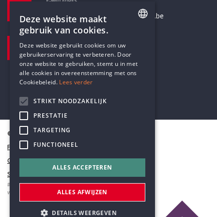
E-MAILADRES
secretariaat@humanistischverbond.be
Deze website maakt
gebruik van cookies.
BEZOEKADRES
ENGLISH
Deze website gebruikt cookies om uw
Pottenbrug 4
gebruikerservaring te verbeteren. Door
DUTCH
Antwerpen, 2000
onze website te gebruiken, stemt u in met
alle cookies in overeenstemming met ons
Cookiebeleid.
Lees verder
STRIKT NOODZAKELIJK
PRESTATIE
TARGETING
© Humanistisch Verbond 2026
FUNCTIONEEL
Privacy
Cookiestatement
ALLES ACCEPTEREN
Sitemap
#codedwithlove by
Codelines
ALLES AFWIJZEN
webapplicaties
,
mobiele apps
&
maatwerk websites
DETAILS WEERGEVEN