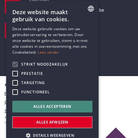
E-MAILADRES
secretariaat@humanistischverbond.be
Deze website maakt
gebruik van cookies.
BEZOEKADRES
ENGLISH
Deze website gebruikt cookies om uw
Pottenbrug 4
gebruikerservaring te verbeteren. Door
DUTCH
Antwerpen, 2000
onze website te gebruiken, stemt u in met
alle cookies in overeenstemming met ons
Cookiebeleid.
Lees verder
STRIKT NOODZAKELIJK
PRESTATIE
TARGETING
© Humanistisch Verbond 2026
FUNCTIONEEL
Privacy
Cookiestatement
ALLES ACCEPTEREN
Sitemap
#codedwithlove by
Codelines
ALLES AFWIJZEN
webapplicaties
,
mobiele apps
&
maatwerk websites
DETAILS WEERGEVEN