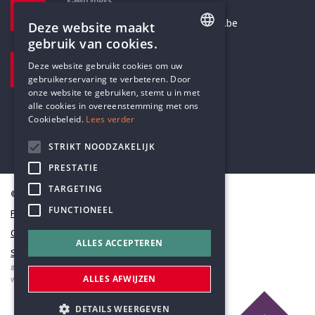
E-MAILADRES
secretariaat@humanistischverbond.be
Deze website maakt
gebruik van cookies.
BEZOEKADRES
ENGLISH
Deze website gebruikt cookies om uw
Pottenbrug 4
gebruikerservaring te verbeteren. Door
DUTCH
Antwerpen, 2000
onze website te gebruiken, stemt u in met
alle cookies in overeenstemming met ons
Cookiebeleid.
Lees verder
STRIKT NOODZAKELIJK
PRESTATIE
TARGETING
© Humanistisch Verbond 2026
FUNCTIONEEL
Privacy
Cookiestatement
ALLES ACCEPTEREN
Sitemap
#codedwithlove by
Codelines
ALLES AFWIJZEN
webapplicaties
,
mobiele apps
&
maatwerk websites
DETAILS WEERGEVEN