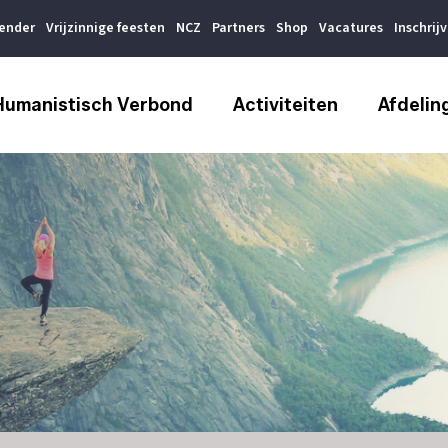
lender
Vrijzinnige feesten
NCZ
Partners
Shop
Vacatures
Inschrij
Humanistisch Verbond
Activiteiten
Afdelin