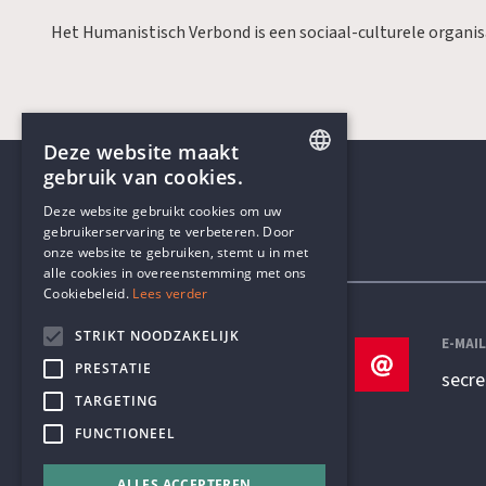
Het Humanistisch Verbond is een sociaal-culturele organi
Deze website maakt
gebruik van cookies.
ENGLISH
Deze website gebruikt cookies om uw
gebruikerservaring te verbeteren. Door
DUTCH
onze website te gebruiken, stemt u in met
Contactgegevens
alle cookies in overeenstemming met ons
Cookiebeleid.
Lees verder
STRIKT NOODZAKELIJK
TELEFOON
E-MAI
PRESTATIE
+32 3 233 70 32
secr
TARGETING
FUNCTIONEEL
ALLES ACCEPTEREN