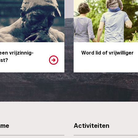
een vrijzinnig-
Word lid of vrijwilliger
st?
sme
Activiteiten