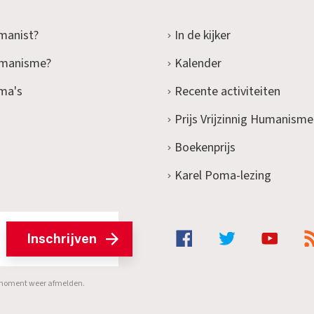
manist?
In de kijker
umanisme?
Kalender
ma's
Recente activiteiten
Prijs Vrijzinnig Humanisme
Boekenprijs
Karel Poma-lezing
Inschrijven
er moment weer afmelden.