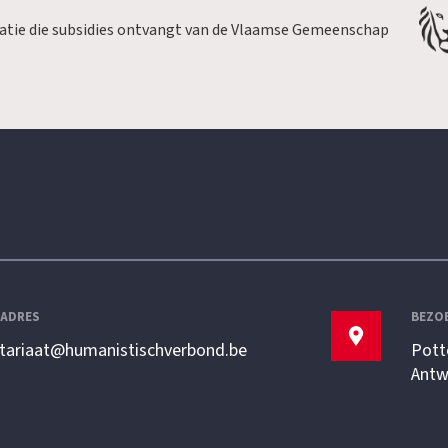
satie die subsidies ontvangt van de Vlaamse Gemeenschap
LADRES
BEZO
etariaat@humanistischverbond.be
Pott
Antw