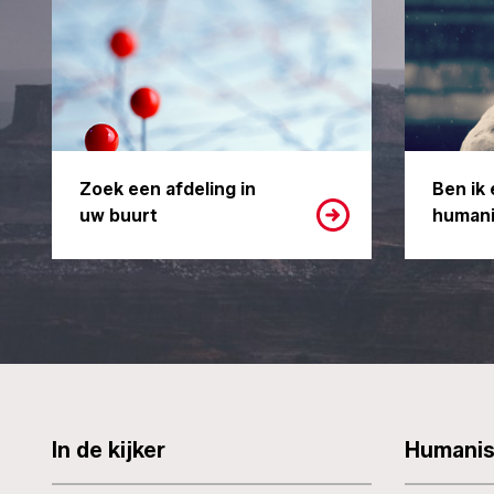
Zoek een afdeling in
Ben ik 
uw buurt
humani
In de kijker
Humani