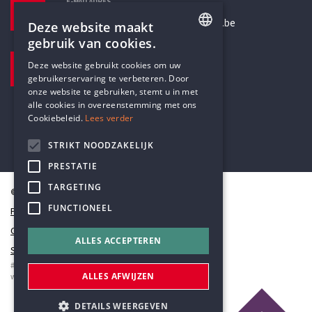
E-MAILADRES
secretariaat@humanistischverbond.be
Deze website maakt
gebruik van cookies.
BEZOEKADRES
ENGLISH
Deze website gebruikt cookies om uw
Pottenbrug 4
gebruikerservaring te verbeteren. Door
DUTCH
Antwerpen, 2000
onze website te gebruiken, stemt u in met
alle cookies in overeenstemming met ons
Cookiebeleid.
Lees verder
STRIKT NOODZAKELIJK
PRESTATIE
TARGETING
© Humanistisch Verbond 2026
FUNCTIONEEL
Privacy
Cookiestatement
ALLES ACCEPTEREN
Sitemap
#codedwithlove by
Codelines
ALLES AFWIJZEN
webapplicaties
,
mobiele apps
&
maatwerk websites
DETAILS WEERGEVEN