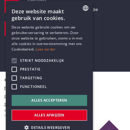
E-MAILADRES
secretariaat@humanistischverbond.be
Deze website maakt
gebruik van cookies.
BEZOEKADRES
ENGLISH
Deze website gebruikt cookies om uw
Pottenbrug 4
gebruikerservaring te verbeteren. Door
DUTCH
Antwerpen, 2000
onze website te gebruiken, stemt u in met
alle cookies in overeenstemming met ons
Cookiebeleid.
Lees verder
STRIKT NOODZAKELIJK
PRESTATIE
TARGETING
© Humanistisch Verbond 2026
FUNCTIONEEL
Privacy
Cookiestatement
ALLES ACCEPTEREN
Sitemap
#codedwithlove by
Codelines
ALLES AFWIJZEN
webapplicaties
,
mobiele apps
&
maatwerk websites
DETAILS WEERGEVEN