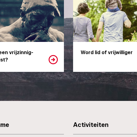
een vrijzinnig-
Word lid of vrijwilliger
st?
sme
Activiteiten