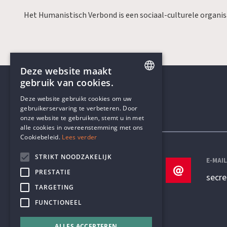
Het Humanistisch Verbond is een sociaal-culturele organi
Deze website maakt
gebruik van cookies.
ENGLISH
Deze website gebruikt cookies om uw
gebruikerservaring te verbeteren. Door
DUTCH
onze website te gebruiken, stemt u in met
Contactgegevens
alle cookies in overeenstemming met ons
Cookiebeleid.
Lees verder
STRIKT NOODZAKELIJK
TELEFOON
E-MAI
PRESTATIE
+32 3 233 70 32
secr
TARGETING
FUNCTIONEEL
ALLES ACCEPTEREN