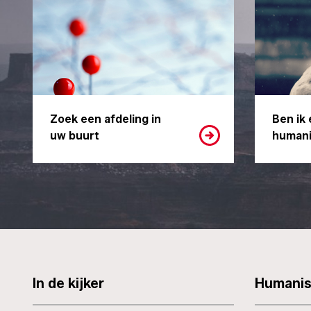
Zoek een afdeling in
Ben ik 
uw buurt
humani
In de kijker
Humani