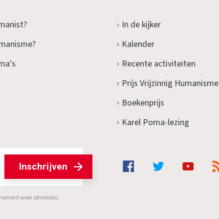
manist?
In de kijker
umanisme?
Kalender
ma's
Recente activiteiten
Prijs Vrijzinnig Humanisme
Boekenprijs
Karel Poma-lezing
Inschrijven
er moment weer afmelden.