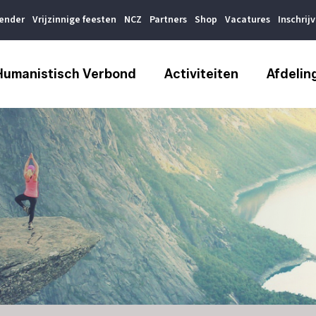
lender
Vrijzinnige feesten
NCZ
Partners
Shop
Vacatures
Inschrij
Humanistisch Verbond
Activiteiten
Afdelin