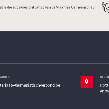
satie die subsidies ontvangt van de Vlaamse Gemeenschap
LADRES
BEZO
etariaat@humanistischverbond.be
Pott
Antw