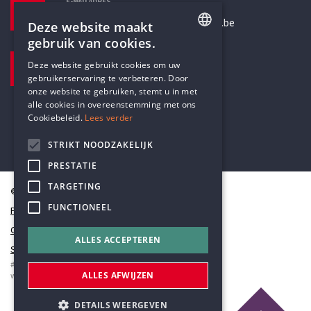
E-MAILADRES
secretariaat@humanistischverbond.be
Deze website maakt
gebruik van cookies.
BEZOEKADRES
ENGLISH
Deze website gebruikt cookies om uw
Pottenbrug 4
gebruikerservaring te verbeteren. Door
DUTCH
Antwerpen, 2000
onze website te gebruiken, stemt u in met
alle cookies in overeenstemming met ons
Cookiebeleid.
Lees verder
STRIKT NOODZAKELIJK
PRESTATIE
TARGETING
© Humanistisch Verbond 2026
FUNCTIONEEL
Privacy
Cookiestatement
ALLES ACCEPTEREN
Sitemap
#codedwithlove by
Codelines
ALLES AFWIJZEN
webapplicaties
,
mobiele apps
&
maatwerk websites
DETAILS WEERGEVEN