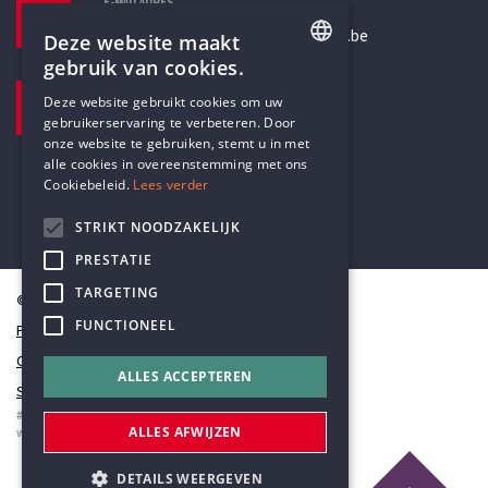
E-MAILADRES
secretariaat@humanistischverbond.be
Deze website maakt
gebruik van cookies.
BEZOEKADRES
ENGLISH
Deze website gebruikt cookies om uw
Pottenbrug 4
gebruikerservaring te verbeteren. Door
DUTCH
Antwerpen, 2000
onze website te gebruiken, stemt u in met
alle cookies in overeenstemming met ons
Cookiebeleid.
Lees verder
STRIKT NOODZAKELIJK
PRESTATIE
TARGETING
© Humanistisch Verbond 2026
FUNCTIONEEL
Privacy
Cookiestatement
ALLES ACCEPTEREN
Sitemap
#codedwithlove by
Codelines
ALLES AFWIJZEN
webapplicaties
,
mobiele apps
&
maatwerk websites
DETAILS WEERGEVEN