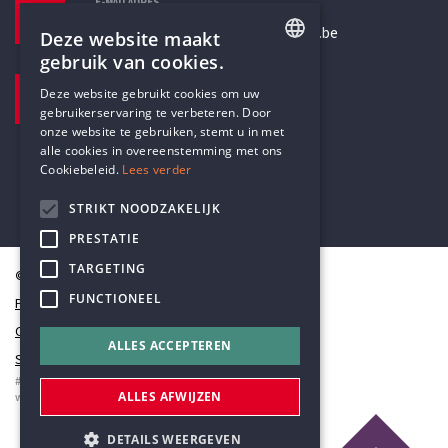
E-MAILADRES
secretariaat@humanistischverbond.be
Deze website maakt
gebruik van cookies.
BEZOEKADRES
ENGLISH
Deze website gebruikt cookies om uw
Pottenbrug 4
gebruikerservaring te verbeteren. Door
DUTCH
Antwerpen, 2000
onze website te gebruiken, stemt u in met
alle cookies in overeenstemming met ons
Cookiebeleid.
Lees verder
STRIKT NOODZAKELIJK
PRESTATIE
TARGETING
© Humanistisch Verbond 2026
FUNCTIONEEL
Privacy
Cookiestatement
ALLES ACCEPTEREN
Sitemap
#codedwithlove by
Codelines
ALLES AFWIJZEN
webapplicaties
,
mobiele apps
&
maatwerk websites
DETAILS WEERGEVEN