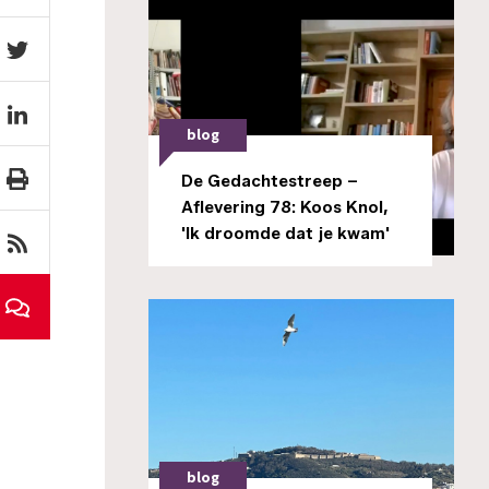
blog
De Gedachtestreep –
Aflevering 78: Koos Knol,
'Ik droomde dat je kwam'
blog