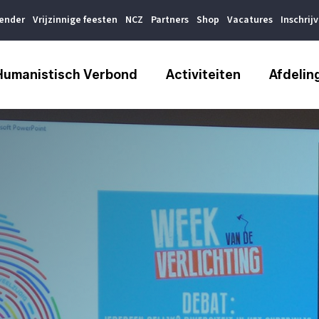
lender
Vrijzinnige feesten
NCZ
Partners
Shop
Vacatures
Inschrij
Humanistisch Verbond
Activiteiten
Afdelin