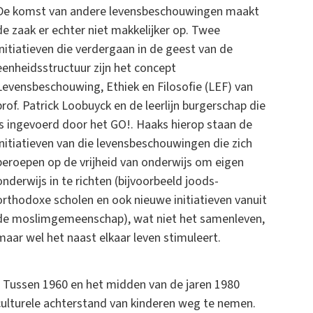
De komst van andere levensbeschouwingen maakt
de zaak er echter niet makkelijker op. Twee
initiatieven die verdergaan in de geest van de
eenheidsstructuur zijn het concept
Levensbeschouwing, Ethiek en Filosofie (LEF) van
prof. Patrick Loobuyck en de leerlijn burgerschap die
is ingevoerd door het GO!. Haaks hierop staan de
initiatieven van die levensbeschouwingen die zich
beroepen op de vrijheid van onderwijs om eigen
onderwijs in te richten (bijvoorbeeld joods-
orthodoxe scholen en ook nieuwe initiatieven vanuit
de moslimgemeenschap), wat niet het samenleven,
maar wel het naast elkaar leven stimuleert.
. Tussen 1960 en het midden van de jaren 1980
lturele achterstand van kinderen weg te nemen.