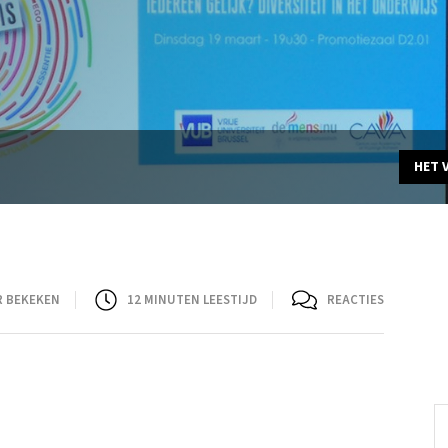
HET 
R BEKEKEN
12
MINUTEN LEESTIJD
REACTIES