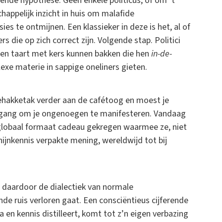
nde hypothese. Geen enkele politicus, of om ’t
appelijk inzicht in huis om malafide
s te ontmijnen. Een klassieker in deze is het, al of
rs die op zich correct zijn. Volgende stap. Politici
een taart met kers kunnen bakken die hen
in-de-
xe materie in sappige oneliners gieten.
gehakketak verder aan de cafétoog en moest je
sgang om je ongenoegen te manifesteren. Vandaag
lobaal formaat cadeau gekregen waarmee ze, niet
ijnkennis verpakte mening, wereldwijd tot bij
at daardoor de dialectiek van normale
de ruis verloren gaat. Een consciëntieus cijferende
en kennis distilleert, komt tot z’n eigen verbazing