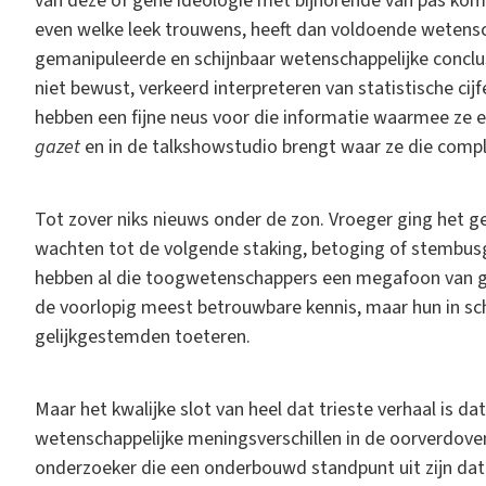
van deze of gene ideologie met bijhorende van pas kome
even welke leek trouwens, heeft dan voldoende wetensch
gemanipuleerde en schijnbaar wetenschappelijke conclusie
niet bewust, verkeerd interpreteren van statistische cijfe
hebben een fijne neus voor die informatie waarmee ze 
gazet
en in de talkshowstudio brengt waar ze die comple
Tot zover niks nieuws onder de zon. Vroeger ging het 
wachten tot de volgende staking, betoging of stembu
hebben al die toogwetenschappers een megafoon van g
de voorlopig meest betrouwbare kennis, maar hun in sch
gelijkgestemden toeteren.
Maar het kwalijke slot van heel dat trieste verhaal is d
wetenschappelijke meningsverschillen in de oorverdoven
onderzoeker die een onderbouwd standpunt uit zijn data 