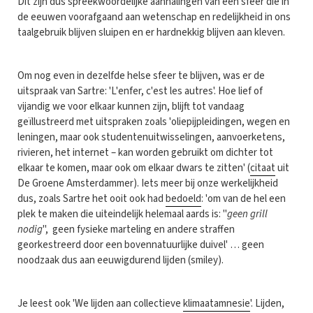
Dit zijn dus spreekwoordelijke aanhalingen van een sfeer die in
de eeuwen voorafgaand aan wetenschap en redelijkheid in ons
taalgebruik blijven sluipen en er hardnekkig blijven aan kleven.
Om nog even in dezelfde helse sfeer te blijven, was er de
uitspraak van Sartre: 'L'enfer, c'est les autres'. Hoe lief of
vijandig we voor elkaar kunnen zijn, blijft tot vandaag
geïllustreerd met uitspraken zoals 'oliepijpleidingen, wegen en
leningen, maar ook studentenuitwisselingen, aanvoerketens,
rivieren, het internet – kan worden gebruikt om dichter tot
elkaar te komen, maar ook om elkaar dwars te zitten' (
citaat
uit
De Groene Amsterdammer). Iets meer bij onze werkelijkheid
dus, zoals Sartre het ooit ook had
bedoeld
: 'om van de hel een
plek te maken die uiteindelijk helemaal aards is: "
geen grill
nodig
", geen fysieke marteling en andere straffen
georkestreerd door een bovennatuurlijke duivel' … geen
noodzaak dus aan eeuwigdurend lijden (smiley).
Je leest ook 'We lijden aan collectieve
klimaatamnesie
'. Lijden,