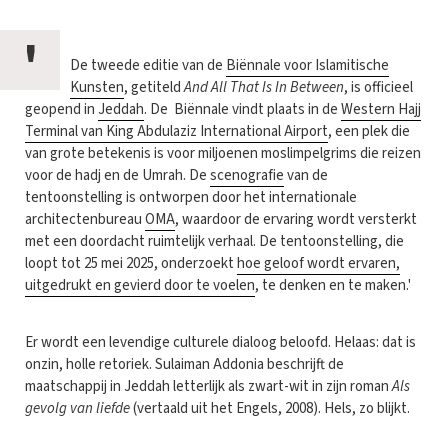
'
De tweede editie van de
Biënnale voor Islamitische
Kunsten
, getiteld
And All That Is In Between
, is officieel
geopend in
Jeddah
. De Biënnale vindt plaats in de
Western Hajj
Terminal van King Abdulaziz International Airport
, een plek die
van grote betekenis is voor miljoenen moslimpelgrims die reizen
voor de hadj en de Umrah. De
scenografie
van de
tentoonstelling is ontworpen door het internationale
architectenbureau
OMA
, waardoor de ervaring wordt versterkt
met een doordacht ruimtelijk verhaal. De tentoonstelling, die
loopt tot 25 mei 2025, onderzoekt
hoe geloof wordt ervaren,
uitgedrukt en gevierd door te voelen
, te denken en te maken.'
Er wordt een levendige culturele dialoog beloofd. Helaas: dat is
onzin, holle retoriek. Sulaiman Addonia beschrijft de
maatschappij in Jeddah letterlijk als zwart-wit in zijn roman
Als
gevolg van liefde
(vertaald uit het Engels, 2008). Hels, zo blijkt.