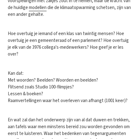
voorspellingen met zakjes zout in te nemen, maar de kracht van
de huidige
modellen
die de klimaatopwarming schetsen, zijn van
een ander gehalte.
Hoe overtuig je iemand of een klas van twintig mensen? Hoe
overtuig je een gemeenteraad of een parlement? Hoe overtuig
je elk van de 3976 collega's-medewerkers? Hoe geef je er les
over?
Kan dat:
Met woorden? Beelden? Woorden en beelden?
Flitsend zoals Studio 100-filmpjes?
Lessen & boeken?
Raamvertellingen waar het overleven van afhangt (1001 keer)?
En wat zal dan het onderwerp zijn van al dat duwen en trekken,
aan tafels waar men minstens bereid zou worden gevonden om
eerst te luisteren. Waar het bedenken van tegenargumenten