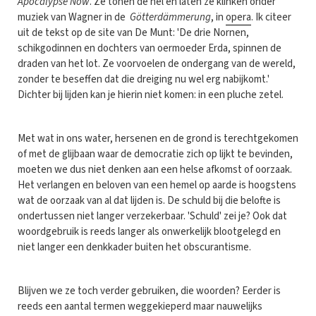
Apocalypse Now
. Ze tonen de hel en laten ze klinken onder
muziek van Wagner in de
Götterdämmerung
, in
opera
. Ik citeer
uit de tekst op de site van De Munt: 'De drie Nornen,
schikgodinnen en dochters van oermoeder Erda, spinnen de
draden van het lot. Ze voorvoelen de ondergang van de wereld,
zonder te beseffen dat die dreiging nu wel erg nabijkomt.'
Dichter bij lijden kan je hierin niet komen: in een pluche zetel.
Met wat in ons water, hersenen en de grond is terechtgekomen
of met de glijbaan waar de democratie zich op lijkt te bevinden,
moeten we dus niet denken aan een helse afkomst of oorzaak.
Het verlangen en beloven van een hemel op aarde is hoogstens
wat de oorzaak van al dat lijden is. De schuld bij die belofte is
ondertussen niet langer verzekerbaar. 'Schuld' zei je? Ook dat
woordgebruik is reeds langer als onwerkelijk blootgelegd en
niet langer een denkkader buiten het obscurantisme.
Blijven we ze toch verder gebruiken, die woorden? Eerder is
reeds een aantal termen weggekieperd maar nauwelijks