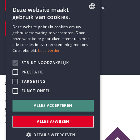
secretariaat@humanistischverbond.be
Deze website maakt
gebruik van cookies.
BEZOEKADRES
ENGLISH
Deze website gebruikt cookies om uw
Pottenbrug 4
gebruikerservaring te verbeteren. Door
DUTCH
Antwerpen, 2000
onze website te gebruiken, stemt u in met
alle cookies in overeenstemming met ons
Cookiebeleid.
Lees verder
STRIKT NOODZAKELIJK
PRESTATIE
TARGETING
© Humanistisch Verbond 2026
FUNCTIONEEL
Privacy
Cookiestatement
ALLES ACCEPTEREN
Sitemap
#codedwithlove by
Codelines
ALLES AFWIJZEN
webapplicaties
,
mobiele apps
&
maatwerk websites
DETAILS WEERGEVEN