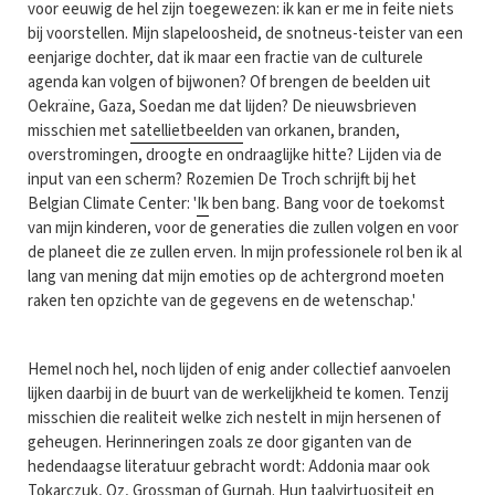
voor eeuwig de hel zijn toegewezen: ik kan er me in feite niets
bij voorstellen. Mijn slapeloosheid, de snotneus-teister van een
eenjarige dochter, dat ik maar een fractie van de culturele
agenda kan volgen of bijwonen? Of brengen de beelden uit
Oekraïne, Gaza, Soedan me dat lijden? De nieuwsbrieven
misschien met
satellietbeelden
van orkanen, branden,
overstromingen, droogte en ondraaglijke hitte? Lijden via de
input van een scherm? Rozemien De Troch schrijft bij het
Belgian Climate Center: '
Ik
ben bang. Bang voor de toekomst
van mijn kinderen, voor de generaties die zullen volgen en voor
de planeet die ze zullen erven. In mijn professionele rol ben ik al
lang van mening dat mijn emoties op de achtergrond moeten
raken ten opzichte van de gegevens en de wetenschap.'
Hemel noch hel, noch lijden of enig ander collectief aanvoelen
lijken daarbij in de buurt van de werkelijkheid te komen. Tenzij
misschien die realiteit welke zich nestelt in mijn hersenen of
geheugen. Herinneringen zoals ze door giganten van de
hedendaagse literatuur gebracht wordt: Addonia maar ook
Tokarczuk, Oz, Grossman of Gurnah. Hun taalvirtuositeit en