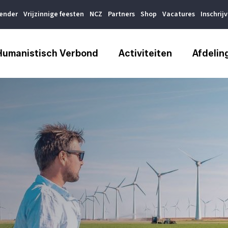
lender
Vrijzinnige feesten
NCZ
Partners
Shop
Vacatures
Inschrij
Humanistisch Verbond
Activiteiten
Afdelin