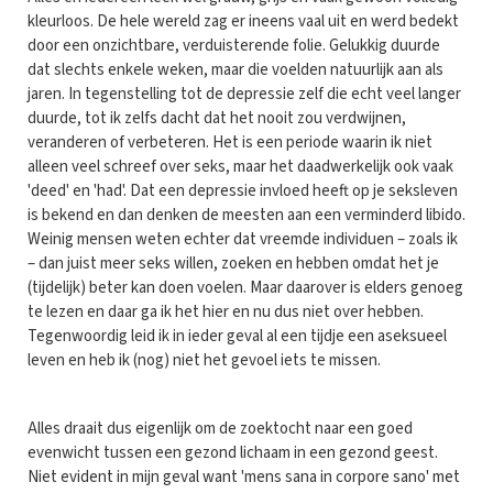
kleurloos. De hele wereld zag er ineens vaal uit en werd bedekt
door een onzichtbare, verduisterende folie. Gelukkig duurde
dat slechts enkele weken, maar die voelden natuurlijk aan als
jaren. In tegenstelling tot de depressie zelf die echt veel langer
duurde, tot ik zelfs dacht dat het nooit zou verdwijnen,
veranderen of verbeteren. Het is een periode waarin ik niet
alleen veel schreef over seks, maar het daadwerkelijk ook vaak
'deed' en 'had'. Dat een depressie invloed heeft op je seksleven
is bekend en dan denken de meesten aan een verminderd libido.
Weinig mensen weten echter dat vreemde individuen – zoals ik
– dan juist meer seks willen, zoeken en hebben omdat het je
(tijdelijk) beter kan doen voelen. Maar daarover is elders genoeg
te lezen en daar ga ik het hier en nu dus niet over hebben.
Tegenwoordig leid ik in ieder geval al een tijdje een aseksueel
leven en heb ik (nog) niet het gevoel iets te missen.
Alles draait dus eigenlijk om de zoektocht naar een goed
evenwicht tussen een gezond lichaam in een gezond geest.
Niet evident in mijn geval want 'mens sana in corpore sano' met