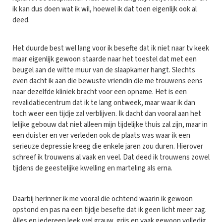
ik kan dus doen wat ik wil, hoewel ik dat toen eigenlijk ook al
deed.
Het duurde best wel lang voor ik besefte dat ik niet naar tv keek
maar eigenlijk gewoon staarde naar het toestel dat met een
beugel aan de witte muur van de slaapkamer hangt. Slechts
even dacht ik aan die bewuste vriendin die me trouwens eens
naar dezelfde kliniek bracht voor een opname. Het is een
revalidatiecentrum dat ik te lang ontweek, maar waar ik dan
toch weer een tijdje zal verblijven. Ik dacht dan vooral aan het
lelijke gebouw dat niet alleen mijn tijdelijke thuis zal zijn, maar in
een duister en ver verleden ook de plaats was waar ik een
serieuze depressie kreeg die enkele jaren zou duren. Hierover
schreef ik trouwens al vaak en veel. Dat deed ik trouwens zowel
tijdens de geestelijke kwelling en marteling als erna.
Daarbij herinner ik me vooral die ochtend waarin ik gewoon
opstond en pas na een tijdje besefte dat ik geen licht meer zag.
Alles en iedereen leek wel grauw, grijs en vaak gewoon volledig