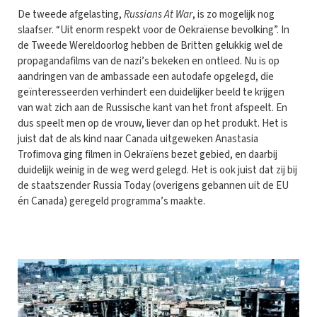
De tweede afgelasting,
Russians At War
, is zo mogelijk nog
slaafser. “Uit enorm respekt voor de Oekraïense bevolking”. In
de Tweede Wereldoorlog hebben de Britten gelukkig wel de
propagandafilms van de nazi’s bekeken en ontleed. Nu is op
aandringen van de ambassade een autodafe opgelegd, die
geïnteresseerden verhindert een duidelijker beeld te krijgen
van wat zich aan de Russische kant van het front afspeelt. En
dus speelt men op de vrouw, liever dan op het produkt. Het is
juist dat de als kind naar Canada uitgeweken Anastasia
Trofimova ging filmen in Oekraïens bezet gebied, en daarbij
duidelijk weinig in de weg werd gelegd. Het is ook juist dat zij bij
de staatszender Russia Today (overigens gebannen uit de EU
én Canada) geregeld programma’s maakte.