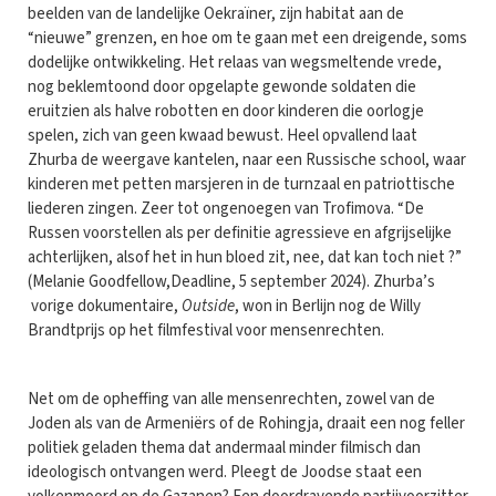
beelden van de landelijke Oekraïner, zijn habitat aan de
“nieuwe” grenzen, en hoe om te gaan met een dreigende, soms
dodelijke ontwikkeling. Het relaas van wegsmeltende vrede,
nog beklemtoond door opgelapte gewonde soldaten die
eruitzien als halve robotten en door kinderen die oorlogje
spelen, zich van geen kwaad bewust. Heel opvallend laat
Zhurba de weergave kantelen, naar een Russische school, waar
kinderen met petten marsjeren in de turnzaal en patriottische
liederen zingen. Zeer tot ongenoegen van Trofimova. “De
Russen voorstellen als per definitie agressieve en afgrijselijke
achterlijken, alsof het in hun bloed zit, nee, dat kan toch niet ?”
(Melanie Goodfellow,Deadline, 5 september 2024). Zhurba’s
vorige dokumentaire,
Outside
, won in Berlijn nog de Willy
Brandtprijs op het filmfestival voor mensenrechten.
Net om de opheffing van alle mensenrechten, zowel van de
Joden als van de Armeniërs of de Rohingja, draait een nog feller
politiek geladen thema dat andermaal minder filmisch dan
ideologisch ontvangen werd. Pleegt de Joodse staat een