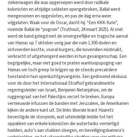
ziekenwagen die was opgeroepen werd door radikale
kolonisten en afzijdige soldaten opengebroken, Ballal werd
meegenomen en opgesloten, en pas de dag erna weer
vrijgelaten. Waak voor de Oscar, dacht hij. “Een KKK-furie”,
noemde Ballal de “pogrom” (Truthout, 24 maart 2025). Al snel
werd de band gelegd met de onvergeeflijke en tragische aanval
van Hamas op 7 oktober vorig jaar die ruim 1.300 doden en
ontvoerden kostte, vooral burgers, die bovendien misbruikt,
verkracht of uitgehongerd werden in hun gevangenschap. Een
begrijpelijke, maar niet goed te praten wanhoopspoging van
Hamas om toch greep te krijgen op de steeds precairdere
toestand in hun openluchtgevangenis. Een gedroomd ekskuus
voor de door het Internationaal Strafhof gebrandmerkte
regeringsleider van Israel, Benjamin Netanjahoe, om de
ruggengraat van het Palestijns verzet te breken. Europa
vernieuwde intussen de banden met Jeruzalem, de Amerikanen
kijken de andere kant uit. De links-liberale krant Haaretz
bevestigde de
stampede
, wat uiteindelijk leidde tot het
oppakken van enkele kolonisten die watertanks vernietigd
hadden, auto’s aan stukken sloegen, en beveiligingskamera’s