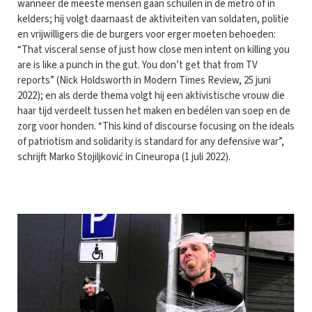
wanneer de meeste mensen gaan schuilen in de metro of in
kelders; hij volgt daarnaast de aktiviteiten van soldaten, politie
en vrijwilligers die de burgers voor erger moeten behoeden:
“That visceral sense of just how close men intent on killing you
are is like a punch in the gut. You don’t get that from TV
reports” (Nick Holdsworth in Modern Times Review, 25 juni
2022); en als derde thema volgt hij een aktivistische vrouw die
haar tijd verdeelt tussen het maken en bedélen van soep en de
zorg voor honden. “This kind of discourse focusing on the ideals
of patriotism and solidarity is standard for any defensive war”,
schrijft Marko Stojiljković in Cineuropa (1 juli 2022).