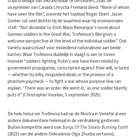
staatstoelage van 340.000 dollar te betreuren, zoals de
vicepremier van Canada Chrystia Freeland deed. “None of whom
have seen the film”, sneerde het topblad Roger Ebert. Jason
Gorber zat veel dichter bij de waarheid waar hij onomwonden
stelt: “Not dissimilar to Erich Maria Remarque’s novel about
German soldiers in the Great War, Trofimova’s film gives a
welcome perspective at the level of the individual soldier”. Ook
Variety waarschuwt voor misleidend nationalisme aan beide
kanten. Waar Trofimova duidelijk in slaagt is aan te tonen
hoeveel “soldiers fighting Putin’s war have been misled by
government propaganda, conscripted against their will, or lured
— whether by lofty, misguided ideals or the promise of a
phantom paycheck — to fight a war whose purpose few can
explain. ‘There was an order. We went in,’ as one soldier bluntly
puts it” (Christopher Vourlias, 5 september 2025).
De hele heisa om Trofimova had op de Mostra in Venetië al een
andere dokumentaire helemaal in de verdrukking gedreven.
Buiten kompetitie werd ook
Songs Of The Slowly Burning Earth
(2023) van die andere Oekraïense Olga Zhurba vertoond,