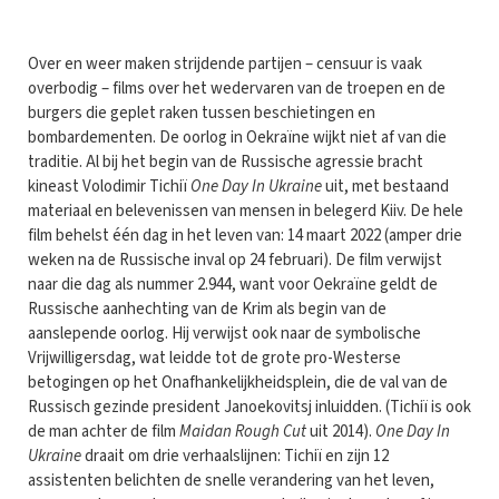
Over en weer maken strijdende partijen – censuur is vaak
overbodig – films over het wedervaren van de troepen en de
burgers die geplet raken tussen beschietingen en
bombardementen. De oorlog in Oekraïne wijkt niet af van die
traditie. Al bij het begin van de Russische agressie bracht
kineast Volodimir Tichiï
One Day In Ukraine
uit, met bestaand
materiaal en belevenissen van mensen in belegerd Kiiv. De hele
film behelst één dag in het leven van: 14 maart 2022 (amper drie
weken na de Russische inval op 24 februari). De film verwijst
naar die dag als nummer 2.944, want voor Oekraïne geldt de
Russische aanhechting van de Krim als begin van de
aanslepende oorlog. Hij verwijst ook naar de symbolische
Vrijwilligersdag, wat leidde tot de grote pro-Westerse
betogingen op het Onafhankelijkheidsplein, die de val van de
Russisch gezinde president Janoekovitsj inluidden. (Tichiï is ook
de man achter de film
Maidan Rough Cut
uit 2014).
One Day In
Ukraine
draait om drie verhaalslijnen: Tichiï en zijn 12
assistenten belichten de snelle verandering van het leven,