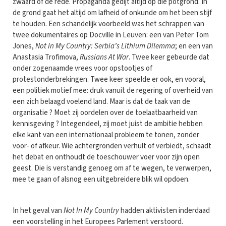
zwaard of de rede. Propaganda gedijt altijd op die potgrond. In
de grond gaat het altijd om lafheid of onkunde om het been stijf
te houden. Een schandelijk voorbeeld was het schrappen van
twee dokumentaires op Docville in Leuven: een van Peter Tom
Jones,
Not In My Country: Serbia’s Lithium Dilemma
; en een van
Anastasia Trofimova,
Russians At War
. Twee keer gebeurde dat
onder zogenaamde vrees voor opstootjes of
protestonderbrekingen. Twee keer speelde er ook, en vooral,
een politiek motief mee: druk vanuit de regering of overheid van
een zich belaagd voelend land. Maar is dat de taak van de
organisatie ? Moet zij oordelen over de toelaatbaarheid van
kennisgeving ? Integendeel, zij moet juist de ambitie hebben
elke kant van een internationaal probleem te tonen, zonder
voor- of afkeur. Wie achtergronden verhult of verbiedt, schaadt
het debat en onthoudt de toeschouwer voer voor zijn open
geest. Die is verstandig genoeg om af te wegen, te verwerpen,
mee te gaan of alsnog een uitgebreidere blik wil opdoen.
In het geval van
Not In My Country
hadden aktivisten inderdaad
een voorstelling in het Europees Parlement verstoord.