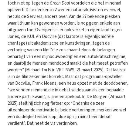
toch niet op tegen de
Green Deal
voordelen die het mineraal
oplevert. Daar denken in Zweden natuuraktivisten evenwel,
net als de Serviërs, anders over. Van de 27 bekende plekken
waar lithium kan gewonnen worden, is nog geen enkele aan
uitgraven toe. Overigens is er ook verzet in eigen land tegen
Jones, de KUL en Docville (dat laatste is eigenlijk morele
chantage) uit akademische en kunstkringen, tegen de
vertoning van een film “die zo schaamteloos de belangen
behartigt van een mijnbouwbedrijf en een autokratisch regime,
en daarbij de mensen monddood maakt die het meest getroffen
worden” (Michael Torfs in VRT NWS, 21 maart 2025). Dat laatste
is in de film zeker niet korrekt. Maar dat programma-opsteller
van Docville, Frank Moens, een neus opzet met de dooddoener,
“we vonden niemand die in debat wilde gaan als een bepaalde
andere partij kwam”, is larie en apekool. In De Morgen (28 maart
2025) stelt hij zich nog fletser op: “Ondanks de zeer
uiteenlopende motivatie bij beide vertoningen, merken we wel
een duidelijke tendens op, doe op zijn minst een debat
verdient”. Dat heet de vis verdrinken.