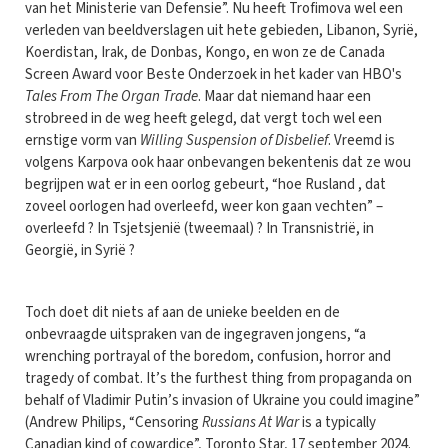
van het Ministerie van Defensie”. Nu heeft Trofimova wel een
verleden van beeldverslagen uit hete gebieden, Libanon, Syrië,
Koerdistan, Irak, de Donbas, Kongo, en won ze de Canada
Screen Award voor Beste Onderzoek in het kader van HBO's
Tales From The Organ Trade
. Maar dat niemand haar een
strobreed in de weg heeft gelegd, dat vergt toch wel een
ernstige vorm van
Willing Suspension of Disbelief
. Vreemd is
volgens Karpova ook haar onbevangen bekentenis dat ze wou
begrijpen wat er in een oorlog gebeurt, “hoe Rusland , dat
zoveel oorlogen had overleefd, weer kon gaan vechten” –
overleefd ? In Tsjetsjenië (tweemaal) ? In Transnistrië, in
Georgië, in Syrië ?
Toch doet dit niets af aan de unieke beelden en de
onbevraagde uitspraken van de ingegraven jongens, “a
wrenching portrayal of the boredom, confusion, horror and
tragedy of combat. It’s the furthest thing from propaganda on
behalf of Vladimir Putin’s invasion of Ukraine you could imagine”
(Andrew Philips, “Censoring
Russians At War
is a typically
Canadian kind of cowardice”, Toronto Star, 17 september 2024.