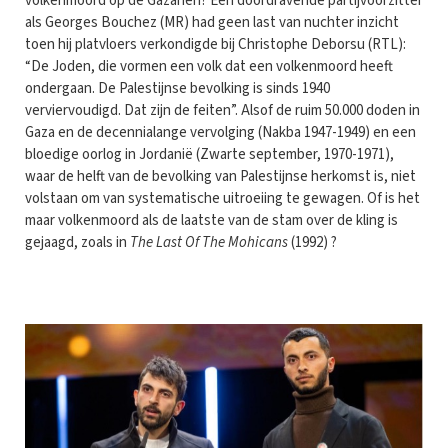
volkenmoord op de Gazanen? Een doordravende partijvoorzitter
als Georges Bouchez (MR) had geen last van nuchter inzicht
toen hij platvloers verkondigde bij Christophe Deborsu (RTL):
“De Joden, die vormen een volk dat een volkenmoord heeft
ondergaan. De Palestijnse bevolking is sinds 1940
verviervoudigd. Dat zijn de feiten”. Alsof de ruim 50.000 doden in
Gaza en de decennialange vervolging (Nakba 1947-1949) en een
bloedige oorlog in Jordanië (Zwarte september, 1970-1971),
waar de helft van de bevolking van Palestijnse herkomst is, niet
volstaan om van systematische uitroeiing te gewagen. Of is het
maar volkenmoord als de laatste van de stam over de kling is
gejaagd, zoals in
The Last Of The Mohicans
(1992) ?