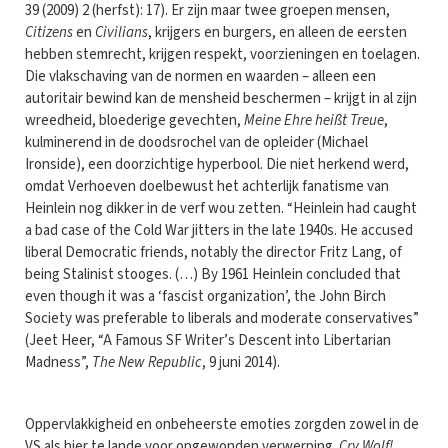
39 (2009) 2 (herfst): 17). Er zijn maar twee groepen mensen,
Citizens
en
Civilians
, krijgers en burgers, en alleen de eersten
hebben stemrecht, krijgen respekt, voorzieningen en toelagen.
Die vlakschaving van de normen en waarden – alleen een
autoritair bewind kan de mensheid beschermen – krijgt in al zijn
wreedheid, bloederige gevechten,
Meine Ehre heißt Treue
,
kulminerend in de doodsrochel van de opleider (Michael
Ironside), een doorzichtige hyperbool. Die niet herkend werd,
omdat Verhoeven doelbewust het achterlijk fanatisme van
Heinlein nog dikker in de verf wou zetten. “Heinlein had caught
a bad case of the Cold War jitters in the late 1940s. He accused
liberal Democratic friends, notably the director Fritz Lang, of
being Stalinist stooges. (…) By 1961 Heinlein concluded that
even though it was a ‘fascist organization’, the John Birch
Society was preferable to liberals and moderate conservatives”
(Jeet Heer, “A Famous SF Writer’s Descent into Libertarian
Madness”,
The New Republic
, 9 juni 2014).
Oppervlakkigheid en onbeheerste emoties zorgden zowel in de
VS als hier te lande voor opgewonden verwerping.
Cry Wolf!