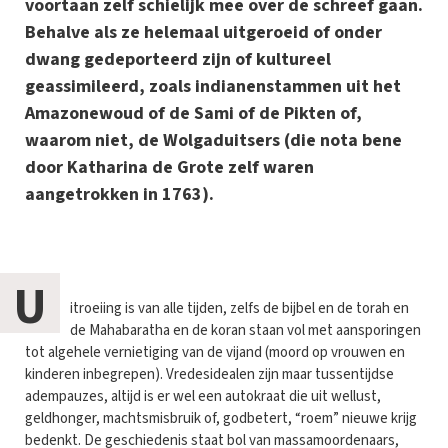
voortaan zelf schielijk mee over de schreef gaan.
Behalve als ze helemaal uitgeroeid of onder
dwang gedeporteerd zijn of kultureel
geassimileerd, zoals indianenstammen uit het
Amazonewoud of de Sami of de Pikten of,
waarom niet, de Wolgaduitsers (die nota bene
door Katharina de Grote zelf waren
aangetrokken in 1763).
U
itroeiing is van alle tijden, zelfs de bijbel en de torah en
de Mahabaratha en de koran staan vol met aansporingen
tot algehele vernietiging van de vijand (moord op vrouwen en
kinderen inbegrepen). Vredesidealen zijn maar tussentijdse
adempauzes, altijd is er wel een autokraat die uit wellust,
geldhonger, machtsmisbruik of, godbetert, “roem” nieuwe krijg
bedenkt. De geschiedenis staat bol van massamoordenaars,