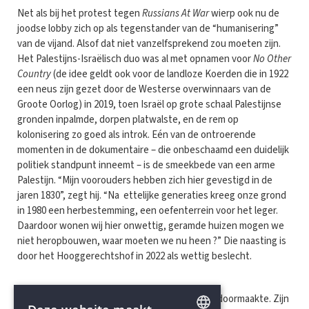
Net als bij het protest tegen
Russians At War
wierp ook nu de
joodse lobby zich op als tegenstander van de “humanisering”
van de vijand. Alsof dat niet vanzelfsprekend zou moeten zijn.
Het Palestijns-Israëlisch duo was al met opnamen voor
No Other
Country
(de idee geldt ook voor de landloze Koerden die in 1922
een neus zijn gezet door de Westerse overwinnaars van de
Groote Oorlog) in 2019, toen Israël op grote schaal Palestijnse
gronden inpalmde, dorpen platwalste, en de rem op
kolonisering zo goed als introk. Eén van de ontroerende
momenten in de dokumentaire – die onbeschaamd een duidelijk
politiek standpunt inneemt – is de smeekbede van een arme
Palestijn. “Mijn voorouders hebben zich hier gevestigd in de
jaren 1830”, zegt hij. “Na ettelijke generaties kreeg onze grond
in 1980 een herbestemming, een oefenterrein voor het leger.
Daardoor wonen wij hier onwettig, geramde huizen mogen we
niet heropbouwen, waar moeten we nu heen ?” Die naasting is
door het Hooggerechtshof in 2022 als wettig beslecht.
Of nog, wat de aktivist Basel Adra in zijn jeugd doormaakte. Zijn