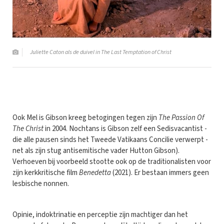
Juliette Caton als de duivel in The Last Temptation of Christ
Ook Mel is Gibson kreeg betogingen tegen zijn
The Passion Of
The Christ
in 2004. Nochtans is Gibson zelf een Sedisvacantist -
die alle pausen sinds het Tweede Vatikaans Concilie verwerpt -
net als zijn stug antisemitische vader Hutton Gibson).
Verhoeven bij voorbeeld stootte ook op de traditionalisten voor
zijn kerkkritische film
Benedetta
(2021). Er bestaan immers geen
lesbische nonnen.
Opinie, indoktrinatie en perceptie zijn machtiger dan het