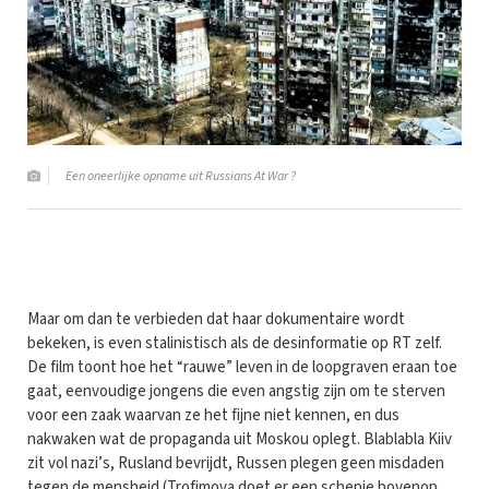
Een oneerlijke opname uit Russians At War ?
Maar om dan te verbieden dat haar dokumentaire wordt
bekeken, is even stalinistisch als de desinformatie op RT zelf.
De film toont hoe het “rauwe” leven in de loopgraven eraan toe
gaat, eenvoudige jongens die even angstig zijn om te sterven
voor een zaak waarvan ze het fijne niet kennen, en dus
nakwaken wat de propaganda uit Moskou oplegt. Blablabla Kiiv
zit vol nazi’s, Rusland bevrijdt, Russen plegen geen misdaden
tegen de mensheid (Trofimova doet er een schepje bovenop