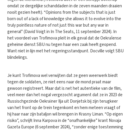
omdat ze dergelijke schanddaden in de zeven maanden draaien
nooit gezien heeft). “Opinions from the subjects that is just
born out of a lack of knowledge she allows it to evolve into the
truly pointless nature of not just this war but any war in
general” (David Voigt in In The Seats, 11 september 2024). In
het voordeel van Trofimova pleit in elk geval dat de OekraÏense
geheime dienst SBU nu tegen haar een zaak heeft geopend.
Want niet in lijn met het regeringsstandpunt. Docville volgt SBU
blindelings.
Je kunt Trofimova wel verwijten dat ze geen weerwerk biedt
tegen de soldaten, ze niet eens naar de mond praat maar
gewoon registreert. Maar dat is net het autentieke van de film,
veel meer dan het nogal vergezocht argument dat ze in 2023 de
Russischgezinde Oekraïner Ilja uit Donjetsk bij zijn terugkeer
van het front op de trein tegenkomt en hem meteen vraagt of
hij haar naar zijn bataljon wil brengen in Krasny Liman. “Op eigen
risiko”, schrijft Inna Karpova in de “onafhankelijke” krant Novaja
Gazeta Europe (6 september 2024), “zonder enige toestemming