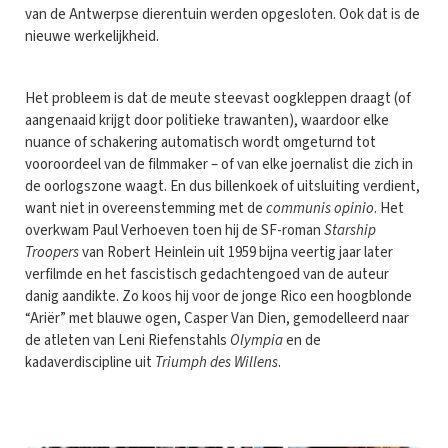
van de Antwerpse dierentuin werden opgesloten. Ook dat is de
nieuwe werkelijkheid.
Het probleem is dat de meute steevast oogkleppen draagt (of
aangenaaid krijgt door politieke trawanten), waardoor elke
nuance of schakering automatisch wordt omgeturnd tot
vooroordeel van de filmmaker – of van elke joernalist die zich in
de oorlogszone waagt. En dus billenkoek of uitsluiting verdient,
want niet in overeenstemming met de
communis opinio
. Het
overkwam Paul Verhoeven toen hij de SF-roman
Starship
Troopers
van Robert Heinlein uit 1959 bijna veertig jaar later
verfilmde en het fascistisch gedachtengoed van de auteur
danig aandikte. Zo koos hij voor de jonge Rico een hoogblonde
“Ariër” met blauwe ogen, Casper Van Dien, gemodelleerd naar
de atleten van Leni Riefenstahls
Olympia
en de
kadaverdiscipline uit
Triumph des Willens
.