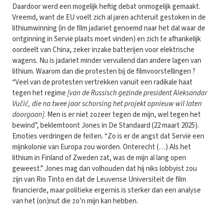
Daardoor werd een mogelijk heftig debat onmogelijk gemaakt.
Vreemd, want de EU voelt zich al jaren achteruit gestoken in de
lithiumwinning (in de film jadariet genoemd naar het dal waar de
ontginning in Servië plaats moet vinden) en zich te afhankelijk
oordeelt van China, zeker inzake batterijen voor elektrische
wagens. Nu is jadariet minder vervuilend dan andere lagen van
lithium. Waarom dan die protesten bij de filmvoorstellingen ?
“Veel van de protesten vertrekken vanuit een radikale haat
tegen het regime
[van de Russisch gezinde president Aleksandar
Vučić, die na twee jaar schorsing het projekt opnieuw wil laten
doorgaan]
. Men is er niet zozeer tegen de mijn, wel tegen het
bewind”, beklemtoont Jones in De Standaard (22 maart 2025).
Emoties verdringen de feiten. “Zo is er de angst dat Servië een
mijnkolonie van Europa zou worden. Onterecht (…) Als het
lithium in Finland of Zweden zat, was de mijn al lang open
geweest.” Jones mag dan volhouden dat hij niks lobbyist zou
zijn van Rio Tinto en dat de Leuvense Universiteit de film
financierde, maar politieke ergernis is sterker dan een analyse
van het (on)nut die zo’n mijn kan hebben.