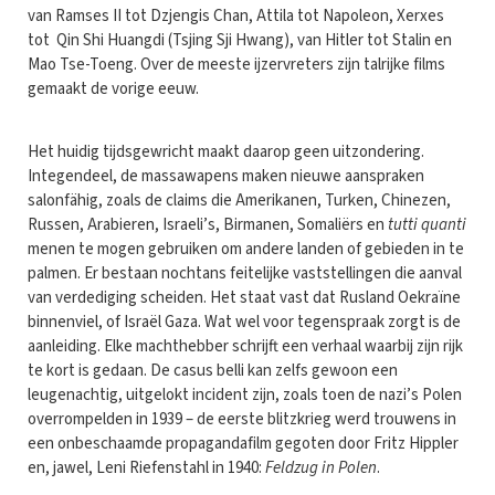
van Ramses II tot Dzjengis Chan, Attila tot Napoleon, Xerxes
tot Qin Shi Huangdi (Tsjing Sji Hwang), van Hitler tot Stalin en
Mao Tse-Toeng. Over de meeste ijzervreters zijn talrijke films
gemaakt de vorige eeuw.
Het huidig tijdsgewricht maakt daarop geen uitzondering.
Integendeel, de massawapens maken nieuwe aanspraken
salonfähig, zoals de claims die Amerikanen, Turken, Chinezen,
Russen, Arabieren, Israeli’s, Birmanen, Somaliërs en
tutti quanti
menen te mogen gebruiken om andere landen of gebieden in te
palmen. Er bestaan nochtans feitelijke vaststellingen die aanval
van verdediging scheiden. Het staat vast dat Rusland Oekraïne
binnenviel, of Israël Gaza. Wat wel voor tegenspraak zorgt is de
aanleiding. Elke machthebber schrijft een verhaal waarbij zijn rijk
te kort is gedaan. De casus belli kan zelfs gewoon een
leugenachtig, uitgelokt incident zijn, zoals toen de nazi’s Polen
overrompelden in 1939 – de eerste blitzkrieg werd trouwens in
een onbeschaamde propagandafilm gegoten door Fritz Hippler
en, jawel, Leni Riefenstahl in 1940:
Feldzug in Polen
.