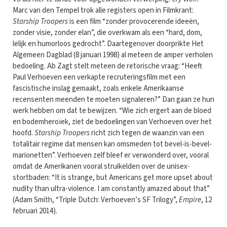
Marc van den Tempel trok alle registers open in Filmkrant:
Starship Troopers
is een film “zonder provocerende ideeën,
zonder visie, zonder elan”, die overkwam als een “hard, dom,
lelijk en humorloos gedrocht”. Daartegenover doorprikte Het
Algemeen Dagblad (8 januari 1998) al meteen de amper verholen
bedoeling. Ab Zagt stelt meteen de retorische vraag: “Heeft
Paul Verhoeven een verkapte recruteringsfilm met een
fascistische inslag gemaakt, zoals enkele Amerikaanse
recensenten meenden te moeten signaleren?” Dan gaan ze hun
werk hebben om dat te bewijzen. “Wie zich ergert aan de bloed
en bodemheroïek, ziet de bedoelingen van Verhoeven over het
hoofd.
Starship Troopers
richt zich tegen de waanzin van een
totalitair regime dat mensen kan omsmeden tot bevel-is-bevel-
marionetten”. Verhoeven zelf bleef er verwonderd over, vooral
omdat de Amerikanen vooral struikelden over de unisex-
stortbaden: “It is strange, but Americans get more upset about
nudity than ultra-violence. I am constantly amazed about that”
(Adam Smith, “Triple Dutch: Verhoeven’s SF Trilogy”,
Empire
, 12
februari 2014).