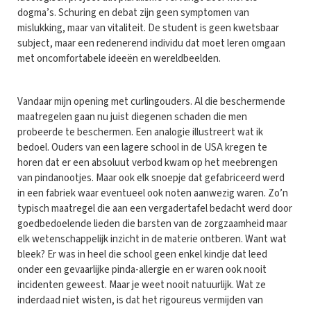
dogma’s. Schuring en debat zijn geen symptomen van
mislukking, maar van vitaliteit. De student is geen kwetsbaar
subject, maar een redenerend individu dat moet leren omgaan
met oncomfortabele ideeën en wereldbeelden.
Vandaar mijn opening met curlingouders. Al die beschermende
maatregelen gaan nu juist diegenen schaden die men
probeerde te beschermen. Een analogie illustreert wat ik
bedoel. Ouders van een lagere school in de USA kregen te
horen dat er een absoluut verbod kwam op het meebrengen
van pindanootjes. Maar ook elk snoepje dat gefabriceerd werd
in een fabriek waar eventueel ook noten aanwezig waren. Zo’n
typisch maatregel die aan een vergadertafel bedacht werd door
goedbedoelende lieden die barsten van de zorgzaamheid maar
elk wetenschappelijk inzicht in de materie ontberen. Want wat
bleek? Er was in heel die school geen enkel kindje dat leed
onder een gevaarlijke pinda-allergie en er waren ook nooit
incidenten geweest. Maar je weet nooit natuurlijk. Wat ze
inderdaad niet wisten, is dat het rigoureus vermijden van