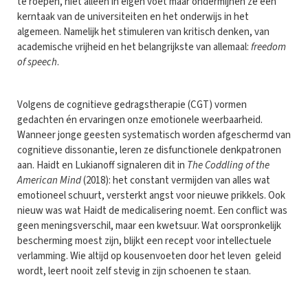
te roepen, niet alleen in eigen voet maar ondermijnen ze een
kerntaak van de universiteiten en het onderwijs in het
algemeen. Namelijk het stimuleren van kritisch denken, van
academische vrijheid en het belangrijkste van allemaal:
freedom
of speech
.
Volgens de cognitieve gedragstherapie (CGT) vormen
gedachten én ervaringen onze emotionele weerbaarheid.
Wanneer jonge geesten systematisch worden afgeschermd van
cognitieve dissonantie, leren ze disfunctionele denkpatronen
aan. Haidt en Lukianoff signaleren dit in
The Coddling of the
American Mind
(2018): het constant vermijden van alles wat
emotioneel schuurt, versterkt angst voor nieuwe prikkels. Ook
nieuw was wat Haidt de medicalisering noemt. Een conflict was
geen meningsverschil, maar een kwetsuur. Wat oorspronkelijk
bescherming moest zijn, blijkt een recept voor intellectuele
verlamming. Wie altijd op kousenvoeten door het leven geleid
wordt, leert nooit zelf stevig in zijn schoenen te staan.