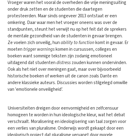
Vroeger waren het vooral de overheden die vrije meningsuiting
onder druk zetten en de studenten die daartegen
protesteerden. Maar sinds ongeveer 2013 ontstaat er een
omkering. Daar waar men het vroeger oneens was over de
standpunten, steunt het verwijt nu op het feit dat de sprekers
de mentale gezondheid van de studenten in gevaar brengen.
Ze voelen zich onveilig, hun
ability to function
komt in gevaar. Er
moeten
trigger warnings
komen in cursussen, colleges en
boeken want sommige teksten zijn zodanig emotioneel
uitdagend dat studenten
distress
zouden kunnen ondervinden.
Ook als het niet over meningen gaat, maar over bijvoorbeeld
historische boeken of werken uit de canon zoals Dante en
andere klassieke auteurs. Discussies worden stilgelegd omwille
van 'emotionele onveiligheid’.
Universiteiten dreigen door eenvormigheid en zelfcensuur
homogeen te worden in hun ideologische kleur, wat het debat
verschraalt. Moralisering en ideologisering van taal zorgen voor
een verlies van pluralisme. Onderwijs wordt gekaapt door een
ideologisch project dat pluralisme vervangt door morele