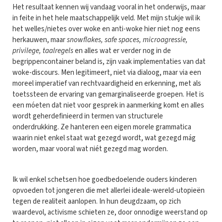
Het resultaat kennen wij vandaag vooral in het onderwijs, maar
in feite in het hele maatschappelijk veld. Met mijn stukje wil ik
het welles/nietes over woke en anti-woke hier niet nog eens
herkauwen, maar
snowflakes, safe spaces, microagressie,
privilege, taalregels
en alles wat er verder nog in de
begrippencontainer beland is, zijn vaak implementaties van dat
woke-discours. Men legitimeert, niet via dialoog, maar via een
moreel imperatief van rechtvaardigheid en erkenning, met als
toetssteen de ervaring van gemarginaliseerde groepen. Het is
een móeten dat niet voor gesprek in aanmerking komt en alles
wordt geherdefinieerd in termen van structurele
onderdrukking. Ze hanteren een eigen morele grammatica
waarin niet enkel staat wat gezegd wordt, wat gezegd mág
worden, maar vooral wat niét gezegd mag worden.
Ik wil enkel schetsen hoe goedbedoelende ouders kinderen
opvoeden tot jongeren die met allerlei ideale-wereld-utopieën
tegen de realiteit aanlopen. In hun deugdzaam, op zich
waardevol, activisme schieten ze, door onnodige weerstand op