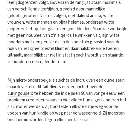
leeftijdsgrenzen volgt. Bovenaan de ranglijst staan moslima’s
van verschillende leeftijden, gevolgd door mannelijke
geloofsgenoten. Daarna volgen, met dalend animo, witte
vrouwen, witte mannen en bijna helemaal onderaan witte
jongeren. Let op, het gaat over gemiddelden. Maar wie werkelijk
met geen houweel van z’n zitje los te wrikken valt, zijn witte
moeders met een peuter die in de speeltuin gezwind naar de
nok van het speeltoestel klimt en daar halsbrekende toeren
uithaalt, maar blijkbaar niet in staat geacht wordt zich staande
te houden in een rijdende tram.
Mijn micro-onderzoekje is slechts de indruk van een ouwe zeur,
maar ik vertel u dit fait divers eerder om het over de
curlingouders
te hebben die in de jaren 90 van vorige eeuw een
probleem creëerden waarvan niet alleen hun eigen kinderen het
slachtoffer werden. Zij borstelden elk steentje weg voor de
voeten van hun kindje op weg naar volwassenheid. Zij moesten
beschermd worden tegen elke mentale kras.