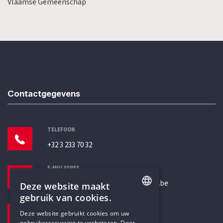
Vlaamse Gemeenschap
Contactgegevens
TELEFOON
+32 3 233 70 32
E-MAILADRES
secretariaat@humanistischverbond.be
Deze website maakt
gebruik van cookies.
BEZOEKADRES
ENGLISH
Deze website gebruikt cookies om uw
Pottenbrug 4
gebruikerservaring te verbeteren. Door