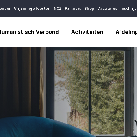
lender
Vrijzinnige feesten
NCZ
Partners
Shop
Vacatures
Inschrij
Humanistisch Verbond
Activiteiten
Afdelin