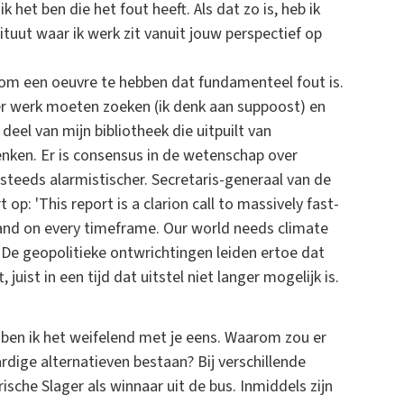
k het ben die het fout heeft. Als dat zo is, heb ik
tuut waar ik werk zit vanuit jouw perspectief op
om een oeuvre te hebben dat fundamenteel fout is.
der werk moeten zoeken (ik denk aan suppoost) en
deel van mijn bibliotheek die uitpuilt van
denken. Er is consensus in de wetenschap over
teeds alarmistischer. Secretaris-generaal van de
p: 'This report is a clarion call to massively fast-
r and on every timeframe. Our world needs climate
.' De geopolitieke ontwrichtingen leiden ertoe dat
juist in een tijd dat uitstel niet langer mogelijk is.
n ben ik het weifelend met je eens. Waarom zou er
ardige alternatieven bestaan? Bij verschillende
che Slager als winnaar uit de bus. Inmiddels zijn