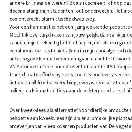
andere bril naar de wereld? Zoals ik schreef: ik hoop dat i
decennialang mijn studenten fout onderwezen. Het insti
een onterecht alarmistische dwaalweg.
Voor een humanist is het een ijzingwekkende gedachte 
Mocht ik overtuigd raken van jouw gelijk, dan zal ik an
kunnen mijn boeken bij het oud papier, net als een groot 
ecoalarmisme. Ik sta niet alleen in mijn apocalyptisch 
antropogene klimaatveranderingvan en het IPCC wordt s
VN António Gutteres merkt over het laatste IPCC rapport o
track climate efforts by every country and every secto
action on all fronts: everything, everywhere, all at once
milieu- en klimaatpolitiek naar de achtergrond verschuift, 
Over kweekvlees als alternatief voor dierlijke producte
behoefte aan kweekvlees zijn als er al smakelijke planta
proeverijen van vlees kwamen producten van De Vegetaris