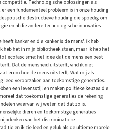
n competitie. Technologische oplossingen als
 er een fundamenteel probleem is in onze houding
 despotische destructieve houding die spoedig om
rgie en al die andere technologische innovaties
e heeft kanker en die kanker is de mens'. Ik heb
heb het in mijn bibliotheek staan, maar ik heb het
n tot ecofascisme: het idee dat de mens een pest
erft. Dat de mensheid uitsterft, vind ik niet
aat erom hoe de mens uitsterft. Wat mij als
dig leed veroorzaken aan toekomstige generaties.
ben een levensstijl en maken politieke keuzes die
immoreel dat toekomstige generaties de rekening
ndelen waarvan wij weten dat dat zo is.
menselijke dieren en toekomstige generaties
ijndenken van het discriminatoire
aditie en ik zie leed en geluk als de ultieme morele