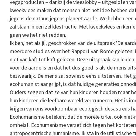
vegaproducten – dankzij de vleeslobby – uitgesloten va
kweekvlees maken dat mensen niet het idee hebben dat
jegens de natuur, jegens planeet Aarde. We hebben een
zal slaan in een zelfdestructie. Met kweekvlees en kerne
gaan we het niet redden.
Ik ben, net als jij, geschrokken van de uitspraak 'De aard
meerdere studies over het Rapport van Rome gelezen. Ik 
niet van kaft tot kaft gelezen. Deze uitspraak kan leide
voor de aarde is en dat het dus goed is als de mens uitst
bezwaarlijk. De mens zal sowieso eens uitsterven. Het g
ecohumanist aangrijpt, is dat huidige generaties onno
Ouders zeggen dat ze van hun kinderen houden maar heb
hun kinderen die leefbare wereld verrruïneren. Het is 
krijgen van ons voorkoombaar ecologisch desastreus ha
Ecohumanisme betekent dat de morele cirkel ook niet-
omhelst. Ecohumanisme verzet zich tegen het korteterm
antropocentrische humanisme. Ik sta in de utilistische tr