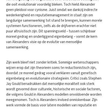
die ooit evolutionair voordelig bleken. Toch hield Alexander
geen pleidooi voor cynisme. Juist omdat we dankzij indirecte
wederkerigheid en reputatiemanagement in staat zijn om
langdurige samenwerking tot stand te brengen, kunnen morele
systemen functioneren, zelfs als de drijfveren erachter niet
puur altruïstisch zijn. Dit spanningsveld – tussen schijnbaar
moreel gedrag en onderliggend eigenbelang – vormt de kern
van Alexanders visie op de evolutie van menselijke
samenwerking.
Zijn werk bleef niet zonder kritiek. Sommige wetenschappers
wijzen erop dat zijn theorieën soms te reductionistisch zijn,
doordat ze moreel gedrag vooral verklaren vanuit genetisch
eigenbelang en evolutionaire strategieën. Critici zoals Stephen
Jay Gould benadrukken dat menselijke moraliteit ook sterk
wordt gevormd door culturele, historische en sociale factoren,
die volgens Gould in Alexanders modellen onvoldoende worden
meegenomen. Toch is Alexanders invloed onmiskenbaar. Zijn
werk vormde de basis voor latere modellen van reputatie en