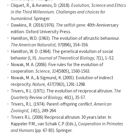
Cliquet, R., & Avramov, D. (2018).
Evolution, Science and Ethics
in the Third Millennium. Challenges and choices for
humankind
. Springer.
Dawkins, R. (2016/1976).
The selfish gene
. 40th Anniversary
edition. Oxford University Press.
Hamilton, W.D. (1963). The evolution of altruistic behaviour.
The American Naturalist, 97
(896), 354–356.
Hamilton, W. D. (1964). The genetical evolution of social
behavior (I, II).
Journal of Theoretical Biology, 7
(1), 1–52.
Nowak, M. A. (2006). Five rules for the evolution of
cooperation.
Science, 314
(5805), 1560-1563.
Nowak, M. A., & Sigmund, K. (2005). Evolution of indirect
reciprocity.
Nature, 437
(7063), 1291-1298.
Trivers, R.L. (1971). The evolution of reciprocal altruism.
The
Quarterly Review of Biology, 46
(1), 35-57.
Trivers, R.L. (1974). Parent-offspring conflict.
American
Zoologist, 14
(1), 249-264.
Trivers R.L. (2006) Reciprocal altruism: 30 years later. In
Kappeler P.M., van Schaik C.P. (Eds.),
Cooperation in Primates
and Humans
(pp. 67-83). Springer.