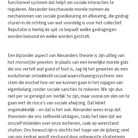
functioneel systeem dat helpt om sociale interacties te
reguleren. Alexander beschouwde morele normen als
mechanismen van sociale goedkeuring en afkeuring, die gedrag
sturen in de richting van wat voordelig is voor het collectief.
Reputatie is hierbij de spil: ze bepaalt welke gedragingen
worden beloond en welke worden gestraft.
Een bijzonder aspect van Alexanders theorie is zijn uitleg van
het
menselijke geweten
. In plaats van een innerlijke morele gids
die ons vertelt wat goed of fout is, zag hij het geweten als een
evolutionair ontwikkeld sociaal waarschuwingssysteem: een
stem die inschat hoe ver we kunnen gaan in het najagen van
eigenbelang zonder sociale sancties te riskeren. We zijn dus
niet per se geneigd om 'eerlijk' te zijn, maar vooral om slim om te
gaan met de risico's van sociale afwijzing. Dat klinkt
ongemakkelijk – en dat is het ook. Alexander wees erop dat
theorieën die ons zelfbeeld uitdagen, zoals het idee dat we
onszelf misleiden over onze motieven, vaak op weerstand
stuiten. Ons bewustzijn is slechts het topje van de ijsberg; veel
van ons gedrag wordt gestuurd door onbewuste strategieën