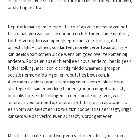
hulpbronnen. Een slechte reputatie kan leiden tot wantrouwen,
uitsluiting of straf.
Reputatiemanagement speelt zich af op vele niveaus: van het
trouw naleven van sociale normen en het tonen van empathie,
tot het vermijden van openlijk egoïsme. Zelfs gedrag dat
oprecht lijkt – gulheid, solidariteit, morele verontwaardiging –
kan deels voortkomen uit de wens om goed over te komen bij
anderen.
Roddelen
speelt hierbij een opvallende rol: het is geen
tijdverspilling, maar een krachtig middel waarmee groepen
sociale normen afdwingen en reputaties bewaken. In
Alexanders visie is reputatiemanagement een evolutionaire
strategie die samenwerking binnen groepen mogelijk maakt,
ondanks botsende belangen. In een sociale omgeving waar
iedereen voortdurend op iedereen let, fungeert reputatie als
een vorm van selectiedruk: wie zich coöperatief gedraagt, krijgt
kansen; wie dat vertrouwen schaadt, wordt gemeden.
Moraliteit is in deze context geen verheven ideaal, maar een