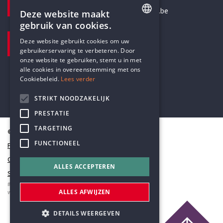
secretariaat@humanistischverbond.be
Deze website maakt
gebruik van cookies.
BEZOEKADRES
ENGLISH
Deze website gebruikt cookies om uw
Pottenbrug 4
gebruikerservaring te verbeteren. Door
DUTCH
Antwerpen, 2000
onze website te gebruiken, stemt u in met
alle cookies in overeenstemming met ons
Cookiebeleid.
Lees verder
STRIKT NOODZAKELIJK
PRESTATIE
TARGETING
© Humanistisch Verbond 2026
FUNCTIONEEL
Privacy
Cookiestatement
ALLES ACCEPTEREN
Sitemap
#codedwithlove by
Codelines
ALLES AFWIJZEN
webapplicaties
,
mobiele apps
&
maatwerk websites
DETAILS WEERGEVEN