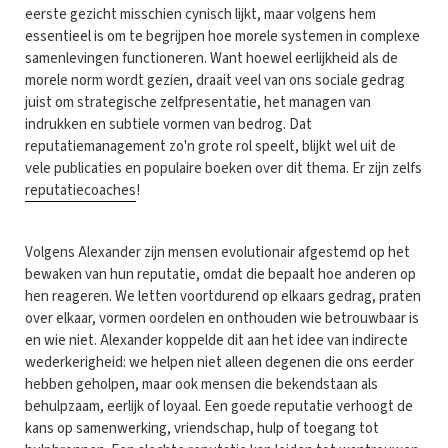
eerste gezicht misschien cynisch lijkt, maar volgens hem
essentieel is om te begrijpen hoe morele systemen in complexe
samenlevingen functioneren. Want hoewel eerlijkheid als de
morele norm wordt gezien, draait veel van ons sociale gedrag
juist om strategische zelfpresentatie, het managen van
indrukken en subtiele vormen van bedrog. Dat
reputatiemanagement zo'n grote rol speelt, blijkt wel uit de
vele publicaties en populaire boeken over dit thema. Er zijn zelfs
reputatiecoaches
!
Volgens Alexander zijn mensen evolutionair afgestemd op het
bewaken van hun reputatie, omdat die bepaalt hoe anderen op
hen reageren. We letten voortdurend op elkaars gedrag, praten
over elkaar, vormen oordelen en onthouden wie betrouwbaar is
en wie niet. Alexander koppelde dit aan het idee van indirecte
wederkerigheid: we helpen niet alleen degenen die ons eerder
hebben geholpen, maar ook mensen die bekendstaan als
behulpzaam, eerlijk of loyaal. Een goede reputatie verhoogt de
kans op samenwerking, vriendschap, hulp of toegang tot