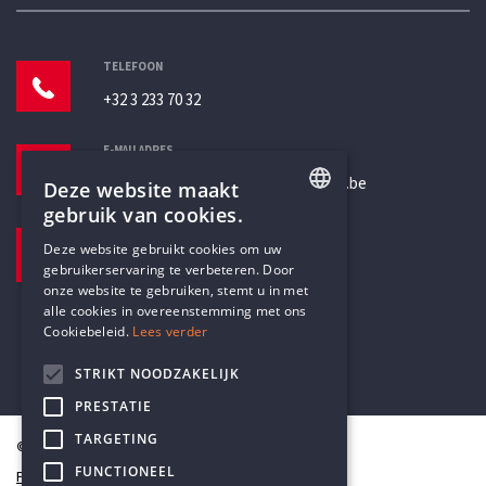
TELEFOON
+32 3 233 70 32
E-MAILADRES
secretariaat@humanistischverbond.be
Deze website maakt
gebruik van cookies.
BEZOEKADRES
ENGLISH
Deze website gebruikt cookies om uw
Pottenbrug 4
gebruikerservaring te verbeteren. Door
DUTCH
Antwerpen, 2000
onze website te gebruiken, stemt u in met
alle cookies in overeenstemming met ons
Cookiebeleid.
Lees verder
STRIKT NOODZAKELIJK
PRESTATIE
TARGETING
© Humanistisch Verbond 2026
FUNCTIONEEL
Privacy