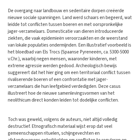
De overgang naar landbouw en sedentaire dorpen creëerde
nieuwe sociale spanningen. Land werd schaars en begeerd, wat
leidde tot conflicten tussen boeren en met oorspronkelijke
jager-verzamelaars. Domesticatie van dieren introduceerde
ziekten, die vaak epidemieën veroorzaakten en de weerstand
van lokale populaties ondermijnden. Een illustratief voorbeeld is
het bloedbad van Els Trocs (Spaanse Pyreneeën, ca. 5300-5000
v.Chr.), waarbij negen mensen, waaronder kinderen, met
extreme agressie werden gedood. Archeologisch bewijs
suggereert dat het hier ging om een territoriaal conflict tussen
rivaliserende boeren of een confrontatie met jager-
verzamelaars die hun leefgebied verdedigden. Deze casus
illustreert hoe de nieuwe samenlevingsvormen van het
neolithicum direct konden leiden tot dodelijke conflicten.
Toch was geweld, volgens de auteurs, niet altijd volledig
destructief. Etnografisch materiaal wijst erop dat veel
gemeenschappen rituelen, schijngevechten en