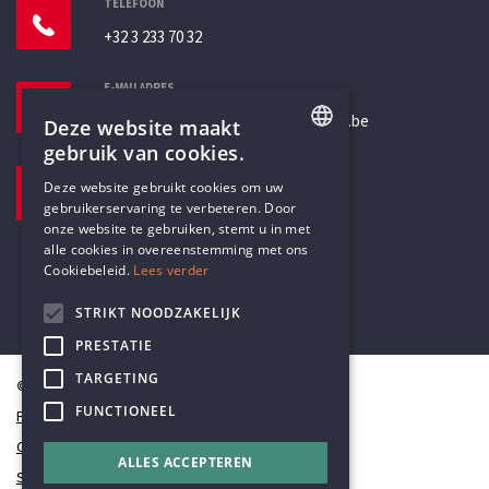
TELEFOON
+32 3 233 70 32
E-MAILADRES
secretariaat@humanistischverbond.be
Deze website maakt
gebruik van cookies.
BEZOEKADRES
ENGLISH
Deze website gebruikt cookies om uw
Pottenbrug 4
gebruikerservaring te verbeteren. Door
DUTCH
Antwerpen, 2000
onze website te gebruiken, stemt u in met
alle cookies in overeenstemming met ons
Cookiebeleid.
Lees verder
STRIKT NOODZAKELIJK
PRESTATIE
TARGETING
© Humanistisch Verbond 2026
FUNCTIONEEL
Privacy
Cookiestatement
ALLES ACCEPTEREN
Sitemap