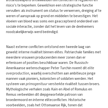
afstandswapens ontwikkelden om conflicten te reguleren en
risico’s te beperken. Geweld kon een strategische functie
vervullen: als instrument om status te verwerven, dreiging af te
weren of aanspraak op grond en middelen te bevestigen. Het
vloeien van bloed was soms een geaccepteerd onderdeel van
sociale interactie, zonder dat het leven van de deelnemers
noodzakelijkerwijs werd beëindigd.
Naast externe conflicten ontstond een tweede laag van
geweld: interne rivaliteit binnen elites. Patriarchale families met
meerdere vrouwen produceerden meer zonen dan er
erfenissen of posities beschikbaar waren. De Russisch-
Amerikaanse wetenschapper Peter Turchin noemt dit
elite
overproduction
, waarbij overschotten aan ambitieuze jonge
mannen vaak pioniers, kolonisten of soldaten werden. Het
systeem van
primogenituur
versterkte rivaliteit tussen broers.
Mythologische verhalen zoals Kaïn en Abel of Romulus en
Remus verbeelden dit diepgewortelde patroon van
broedermoord en interne eliteconflicten. Historische
voorbeelden, zoals het Ottomaanse Rijk, tonen dat