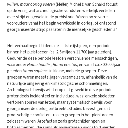
willen, maar oorlog voeren
(Meller, Michel & van Schaik) focust
op de vraag wat archeologische vondsten werkelijk vertellen
over strijd en geweld in de prehistorie. Waren onze verre
voorouders vanaf het begin verwikkeld in oorlog, of ontstond
georganiseerde strijd pas later in de menselijke geschiedenis?
Het verhaal begint tijdens de laatste ijstijden, een periode
binnen het pleistoceen (ca. 2,6 miljoen-11.700 jaar geleden).
Gedurende deze periode leefden verschillende mensachtigen,
waaronder
Homo habilis
,
Homo erectus
, en vanaf ca. 300.000 jaar
geleden
Homo sapiens
, in kleine, mobiele groepen. Deze
groepen waren meestal jager-verzamelaars, afhankelijk van de
natuurlijke omgeving en klimatologische schommelingen.
Archeologisch bewijs wijst erop dat geweld in deze periode
grotendeels incidenteel en individueel was: enkele skeletten
vertonen sporen van letsel, maar systematisch bewijs voor
georganiseerde oorlog ontbreekt. Studies bevestigen dat
grootschalige conflicten tussen groepen in het pleistoceen
zeldzaam waren. Artefacten zoals grotschilderingen en
botfragmenten, die soms als aanwijzingen voor strijd werden