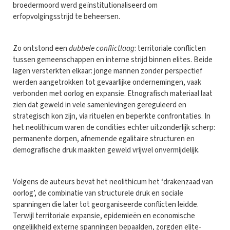
broedermoord werd geïnstitutionaliseerd om
erfopvolgingsstrijd te beheersen.
Zo ontstond een
dubbele conflictlaag
: territoriale conflicten
tussen gemeenschappen en interne strijd binnen elites. Beide
lagen versterkten elkaar: jonge mannen zonder perspectief
werden aangetrokken tot gevaarlijke ondernemingen, vaak
verbonden met oorlog en expansie. Etnografisch materiaal laat
zien dat geweld in vele samenlevingen gereguleerd en
strategisch kon zijn, via rituelen en beperkte confrontaties. In
het neolithicum waren de condities echter uitzonderlijk scherp:
permanente dorpen, afnemende egalitaire structuren en
demografische druk maakten geweld vrijwel onvermijdelijk.
Volgens de auteurs bevat het neolithicum het ‘drakenzaad van
oorlog’, de combinatie van structurele druk en sociale
spanningen die later tot georganiseerde conflicten leidde.
Terwijl territoriale expansie, epidemieën en economische
ongelijkheid externe spanningen bepaalden, zorgden elite-