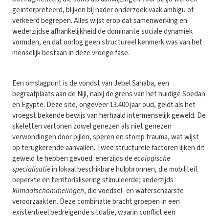
geïnterpreteerd, blijken bij nader onderzoek vaak ambigu of
verkeerd begrepen. Alles wijst erop dat samenwerking en
wederzijdse afhankelijkheid de dominante sociale dynamiek
vormden, en dat oorlog geen structureel kenmerk was van het
menselijk bestaan in deze vroege fase.
Een omslagpunt is de vondst van Jebel Sahaba, een
begraafplaats aan de Nijl, nabij de grens van het huidige Soedan
en Egypte. Deze site, ongeveer 13.400 jaar oud, geldt als het
vroegst bekende bewijs van herhaald intermenselijk geweld. De
skeletten vertonen zowel genezen als niet genezen
verwondingen door pijlen, speren en stomp trauma, wat wijst
op terugkerende aanvallen. Twee structurele factoren lijken dit
geweld te hebben gevoed: enerzijds de
ecologische
specialisatie
in lokaal beschikbare hulpbronnen, die mobiliteit
beperkte en territorialisering stimuleerde; anderzijds
klimaatschommelingen
, die voedsel- en waterschaarste
veroorzaakten. Deze combinatie bracht groepen in een
existentieel bedreigende situatie, waarin conflict een