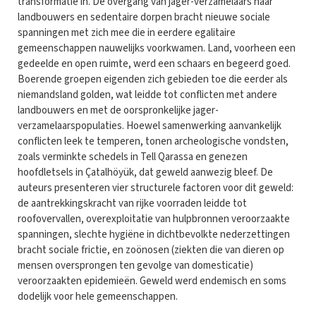
transformatie in. De overgang van jager-verzamelaars naar
landbouwers en sedentaire dorpen bracht nieuwe sociale
spanningen met zich mee die in eerdere egalitaire
gemeenschappen nauwelijks voorkwamen. Land, voorheen een
gedeelde en open ruimte, werd een schaars en begeerd goed.
Boerende groepen eigenden zich gebieden toe die eerder als
niemandsland golden, wat leidde tot conflicten met andere
landbouwers en met de oorspronkelijke jager-
verzamelaarspopulaties. Hoewel samenwerking aanvankelijk
conflicten leek te temperen, tonen archeologische vondsten,
zoals verminkte schedels in Tell Qarassa en genezen
hoofdletsels in Çatalhöyük, dat geweld aanwezig bleef. De
auteurs presenteren vier structurele factoren voor dit geweld:
de aantrekkingskracht van rijke voorraden leidde tot
roofovervallen, overexploitatie van hulpbronnen veroorzaakte
spanningen, slechte hygiëne in dichtbevolkte nederzettingen
bracht sociale frictie, en zoönosen (ziekten die van dieren op
mensen oversprongen ten gevolge van domesticatie)
veroorzaakten epidemieën. Geweld werd endemisch en soms
dodelijk voor hele gemeenschappen.