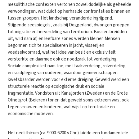
mesolithische contexten vertonen zowel dodelijke als geheelde
verwondingen, wat duidt op herhaalde confrontaties binnen en
tussen groepen. Het landschap veranderde ingrijpend.
Stijgende zeespiegels, zoals bij Doggerland, dwongen groepen
tot migratie en herverdeling van territorium. Bossen breidden
uit, wild nam af, en leefbare zones werden kleiner. Mensen
begonnen zich te specialiseren in jacht, visserij en
voedselvoorraad, wat het idee van bezit en exclusiviteit
versterkte en daarmee ook de noodzaak tot verdediging.
Sociale complexiteit nam toe, met taakverdeling, rolverdeling
en raadpleging van ouderen, waardoor gemeenschappen
kwetsbaarder werden voor externe dreiging. Geweld werd een
structurele reactie op ecologische druk en sociale
fragmentatie. Vondsten uit Kanaljorden (Zweden) en de Grote
Ofnetgrot (Beieren) tonen dat geweld soms extreem was, ook
tegen vrouwen en kinderen, wat wijst op territoriale en
economische motieven.
Het neolithicum (ca. 9000-6200 v.Chr.) luidde een fundamentele