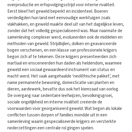
overproductie en erfopvolgingsstrijd voor interne rivaliteit.
Eerst bleef het geweld beperkt en incidenteel. Boeren
verdedigden hun land met eenvoudige werktuigen zoals
vlakhakken, en geweld maakte deel uit van het dagelijkse leven,
zonder dat het volledig gespecialiseerd was. Maar naarmate de
samenleving complexer werd, evolueerden ook de middelen en
methoden van geweld. Strijdbijlen, dolken en geavanceerde
bogen verschenen, en een klasse van professionele krijgers
begon zich af te tekenen. Deze krijgers presenteerden zich
martiaal en ensceneerden hun daden als heldendom, waarmee
geweld een sociaal gewaardeerd instrument van status en
macht werd. Het vaak aangehaalde ‘neolithische pakket’, met
name permanente bewoning, domesticatie van planten en
dieren, aardewerk, bevatte dus ook het kiemzaad van oorlog.
De overgang naar sedentaire leefwijzen, bevolkingsgroei,
sociale ongelijkheid en interne rivaliteit creëerde de
voorwaarden voor georganiseerd geweld. Wat begon als lokale
conflicten tussen dorpen of families mondde uit in een
samenleving waarin gespecialiseerde krijgers en versterkte
nederzettingen een centrale rol gingen spelen.